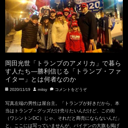
岡田光世「トランプのアメリカ」で暮ら
す人たち—勝利信じる「トランプ・ファ
イター」とは何者なのか
投
投
2020/11/19
mitsy
コメントをどうぞ
稿
稿
日
者
写真左端の男性は屋台主。「トランプが好きだから、本
当はトランプ・グッズだけ売りたいんだけど、この街
（ワシントンDC）じゃ、それだと商売にならないんだ」
と、ここには写っていませんが、バイデンの大旗も掲げ