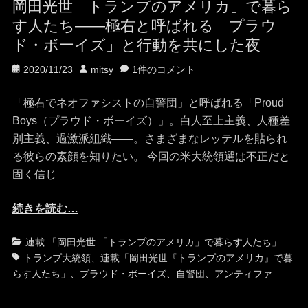
岡田光世「トランプのアメリカ」で暮ら
す人たち——極右と呼ばれる「プラウ
ド・ボーイズ」と行動を共にした夜
投
投
2020/11/23
mitsy
1件のコメント
稿
稿
日
者
「極右でネオファシストの自警団」と呼ばれる「Proud
Boys（プラウド・ボーイズ）」。白人至上主義、人種差
別主義、過激派組織――。さまざまなレッテルを貼られ
る彼らの素顔を知りたい。 今回の米大統領選は不正だと
固く信じ
続きを読む…
カ
タ
連載 「岡田光世 「トランプのアメリカ」で暮らす人たち」
テ
グ
トランプ大統領
、
連載「岡田光世『トランプのアメリカ』で暮
ゴ
らす人たち」
、
プラウド・ボーイズ
、
自警団
、
アンティファ
リ
ー