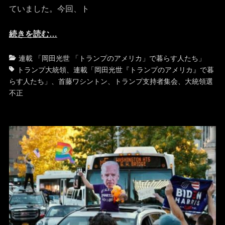
ていました。今回、ト
続きを読む…
カ
タ
連載 「岡田光世 「トランプのアメリカ」で暮らす人たち」
テ
グ
トランプ大統領
、
連載「岡田光世『トランプのアメリカ』で暮
ゴ
らす人たち」
、
首藤ワシントン
、
トランプ支持者集会
、
大統領選
リ
不正
ー