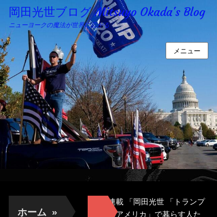
岡田光世ブログ Mitsuyo Okada's Blog
ニューヨークの魔法が世界に広がる
メニュー
連載 「岡田光世 「トランプ
ホーム
»
のアメリカ」で暮らす人た