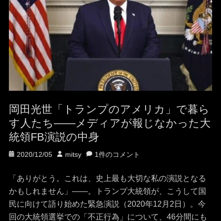
岡田光世「トランプのアメリカ」で暮ら
す人たち——メディアが報じなかった大
統領FB演説の中身
投
投
2020/12/05
mitsy
1件のコメント
稿
稿
日
者
「ありがとう。これは、史上最も大切な私の演説となる
かもしれません」――。トランプ大統領が、こうして国
民に向けて語り始めた緊急演説（2020年12月2日）。今
回の大統領選挙での「不正行為」について、46分間にも