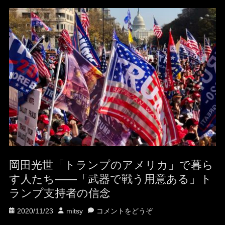
岡田光世「トランプのアメリカ」で暮ら
す人たち——「武器で戦う用意ある」ト
ランプ支持者の信念
投
投
2020/11/23
mitsy
コメントをどうぞ
稿
稿