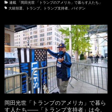
カ
タ
連載 「岡田光世 「トランプのアメリカ」で暮らす人たち」
テ
グ
大統領選
、
トランプ
、
トランプ支持者
、
バイデン
ゴ
リ
ー
岡田光世「トランプのアメリカ」で暮ら
す人たち——「トランプ支持者」は今、