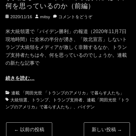
何を思っているのか（前編）
投
投
2020/11/16
mitsy
コメントをどうぞ
稿
稿
日
者
米大統領選で「バイデン勝利」の報道（2020年11月7日
現地時間）に全米の半分が湧き、「敗北宣言」しないト
ランプ大統領をメディアが激しく非難するなか、トラン
プ支持者たちは今、何を思っているのでしょうか。連載
の新たな記事で
続きを読む…
カ
タ
連載 「岡田光世 「トランプのアメリカ」で暮らす人たち」
テ
グ
大統領選
、
トランプ
、
トランプ支持者
、
連載「岡田光世『トラ
ゴ
ンプのアメリカ』で暮らす人たち」
、
バイデン
リ
ー
投
←
以前の投稿
新しい投稿
→