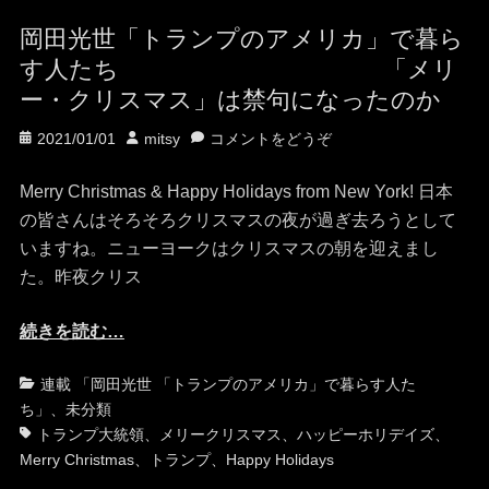
岡田光世「トランプのアメリカ」で暮ら
す人たち 「メリ
ー・クリスマス」は禁句になったのか
投
投
2021/01/01
mitsy
コメントをどうぞ
稿
稿
日
者
Merry Christmas & Happy Holidays from New York! 日本
の皆さんはそろそろクリスマスの夜が過ぎ去ろうとして
いますね。ニューヨークはクリスマスの朝を迎えまし
た。昨夜クリス
続きを読む…
カ
タ
連載 「岡田光世 「トランプのアメリカ」で暮らす人た
テ
グ
ち」
、
未分類
ゴ
トランプ大統領
、
メリークリスマス
、
ハッピーホリデイズ
、
リ
Merry Christmas
、
トランプ
、
Happy Holidays
ー