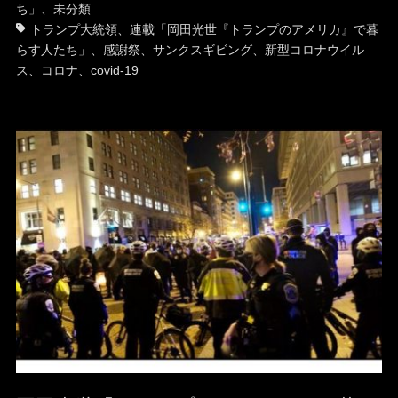
テ
グ
ち」
、
未分類
ゴ
トランプ大統領
、
連載「岡田光世『トランプのアメリカ』で暮
リ
らす人たち」
、
感謝祭
、
サンクスギビング
、
新型コロナウイル
ー
ス
、
コロナ
、
covid-19