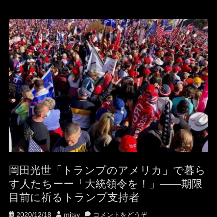
岡田光世「トランプのアメリカ」で暮ら
す人たちーー「大統領令を！」――期限
目前に祈るトランプ支持者
投
投
2020/12/18
mitsy
コメントをどうぞ