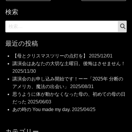
稿
ナ
検索
ビ
検
検
索
ゲ
索:
ー
最近の投稿
シ
【母とクリスマスツリーの点灯を】
2025/12/01
ョ
講演会はあなたの大切な土曜日。後悔はさせません！
2025/11/30
ン
講演会のお申し込み開始です！ーー「2025年 分断の
アメリカ、魔法の出会い」
2025/08/31
思うように体が動かなくなった母の、初めての母の日
だった
2025/06/03
あの時の You made my day.
2025/04/25
カテゴリー