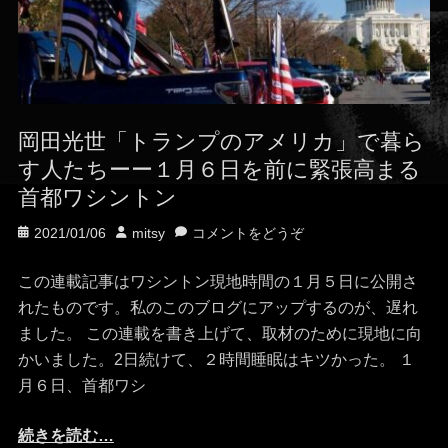
岡田光世「トランプのアメリカ」で暮ら
す人たちーー１月６日を前に緊張高まる
首都ワシントン
投
投
2021/01/06
mitsy
コメントをどうぞ
稿
稿
日
者
この連載記事はワシントン現地時間の１月５日に公開さ
れたものです。私のこのブログにアップするのが、遅れ
ました。 この連載を書き上げて、取材のために現地に向
かいました。2日続けて、２時間睡眠はキツかった。 １
月６日、首都ワシ
続きを読む…