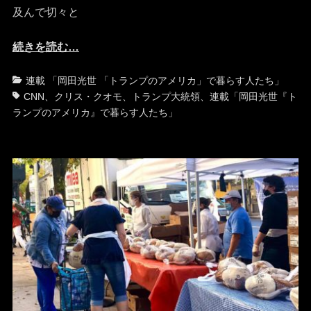
及んで切々と
続きを読む…
カ
タ
連載 「岡田光世 「トランプのアメリカ」で暮らす人たち」
テ
グ
CNN
、
クリス・クオモ
、
トランプ大統領
、
連載「岡田光世『ト
ゴ
ランプのアメリカ』で暮らす人たち」
リ
ー