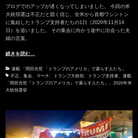
日
者
ブログでのアップが遅くなってしまいました。 今回の米
大統領選は不正だと固く信じ、全米から首都ワシントン
に集結したトランプ支持者たちの1日（2020年11月14
日）を追いました。 その集会に向かう途中に出会った夫
婦の言葉。
続きを読む…
カ
タ
連載 「岡田光世 「トランプのアメリカ」で暮らす人たち」
テ
グ
不正
、
集会
、
マーチ
、
トランプ大統領
、
トランプ支持者
、
連載
ゴ
「岡田光世『トランプのアメリカ』で暮らす人たち」
、
2020年米
リ
大統領選挙
ー