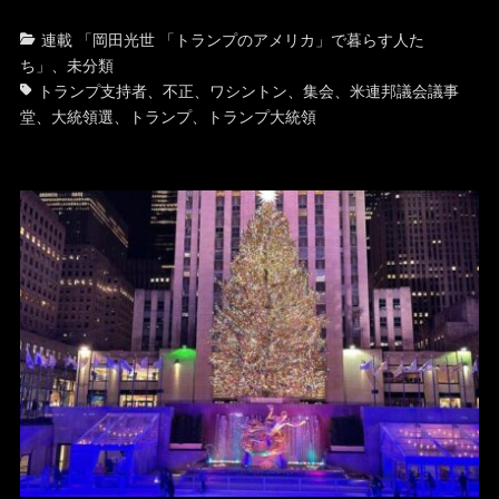
カ
タ
連載 「岡田光世 「トランプのアメリカ」で暮らす人た
テ
グ
ち」
、
未分類
ゴ
トランプ支持者
、
不正
、
ワシントン
、
集会
、
米連邦議会議事
リ
堂
、
大統領選
、
トランプ
、
トランプ大統領
ー