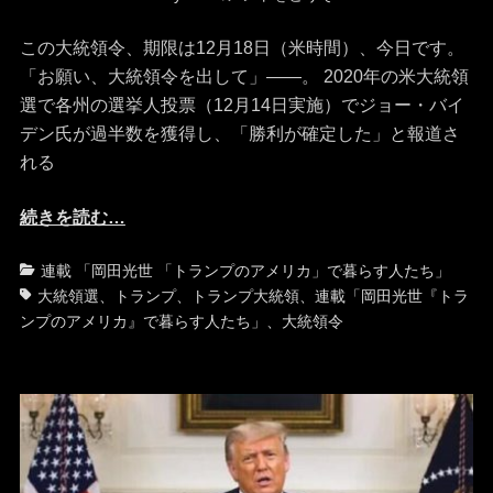
稿
稿
日
者
この大統領令、期限は12月18日（米時間）、今日です。
「お願い、大統領令を出して」――。 2020年の米大統領
選で各州の選挙人投票（12月14日実施）でジョー・バイ
デン氏が過半数を獲得し、「勝利が確定した」と報道さ
れる
続きを読む…
カ
タ
連載 「岡田光世 「トランプのアメリカ」で暮らす人たち」
テ
グ
大統領選
、
トランプ
、
トランプ大統領
、
連載「岡田光世『トラ
ゴ
ンプのアメリカ』で暮らす人たち」
、
大統領令
リ
ー