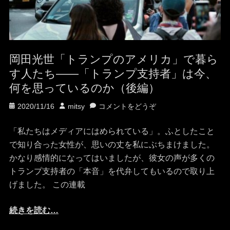
岡田光世「トランプのアメリカ」で暮ら
す人たち——「トランプ支持者」は今、
何を思っているのか（後編）
投
投
2020/11/16
mitsy
コメントをどうぞ
稿
稿
日
者
「私たちはメディアにはめられている」。ふとしたこと
で知り合った女性が、思いの丈を私にぶちまけました。
かなり感情的になってはいましたが、彼女の声が多くの
トランプ支持者の「本音」を代弁してもいるので取り上
げました。 この連載
続きを読む…