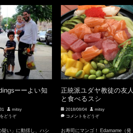
tidingsーーよい知
正統派ユダヤ教徒の友
と食べるスシ
投
投
投
31
mitsy
2018/08/04
mitsy
稿
稿
稿
をどうぞ
コメントをどうぞ
者
日
者
の疑い」に動揺し、ハシ
お寿司にマンゴ！ Edamame（発