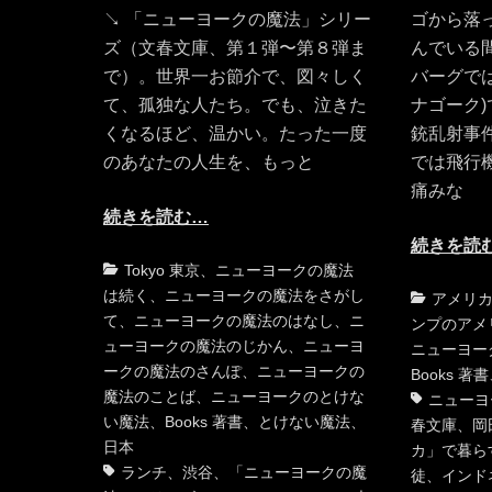
↘ 「ニューヨークの魔法」シリー
ゴから落
ズ（文春文庫、第１弾〜第８弾ま
んでいる
で）。世界一お節介で、図々しく
バーグで
て、孤独な人たち。でも、泣きた
ナゴーク
くなるほど、温かい。たった一度
銃乱射事
のあなたの人生を、もっと
では飛行
痛みな
続きを読む…
続きを読
カ
タ
Tokyo 東京
、
ニューヨークの魔法
テ
グ
は続く
、
ニューヨークの魔法をさがし
カ
アメリ
ゴ
て
、
ニューヨークの魔法のはなし
、
ニ
テ
ンプのアメ
リ
ューヨークの魔法のじかん
、
ニューヨ
ゴ
ニューヨー
ー
ークの魔法のさんぽ
、
ニューヨークの
リ
Books 著書
魔法のことば
、
ニューヨークのとけな
ー
ニューヨ
い魔法
、
Books 著書
、
とけない魔法
、
春文庫
、
岡
日本
カ」で暮ら
ランチ
、
渋谷
、
「ニューヨークの魔
徒
、
インド