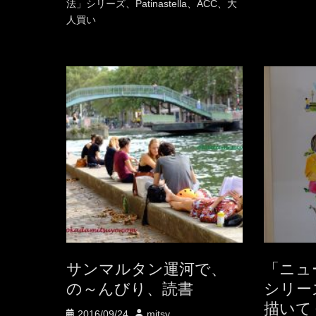
法」シリーズ
、
Patinastella
、
ACC
、
大
人買い
サンマルタン運河で、
「ニュ
の～んびり、読書
シリー
描い
投
投
2016/09/24
mitsy