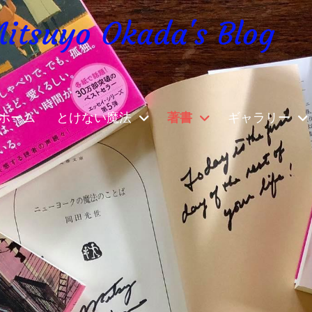
yo Okada's Blog
ホーム
とけない魔法
著書
ギャラリー