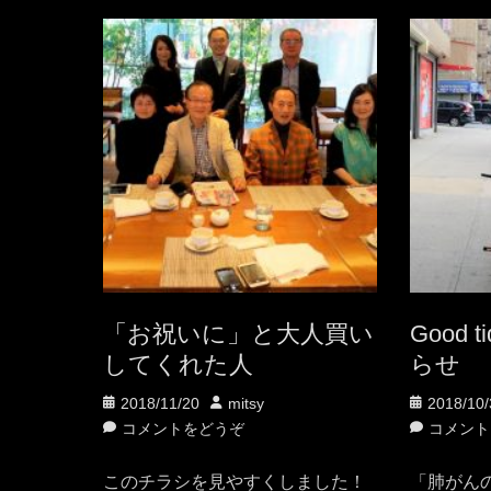
「お祝いに」と大人買い
Good 
してくれた人
らせ
投
投
投
2018/11/20
mitsy
2018/10/
稿
稿
稿
コメントをどうぞ
コメント
日
者
日
このチラシを見やすくしました！
「肺がん