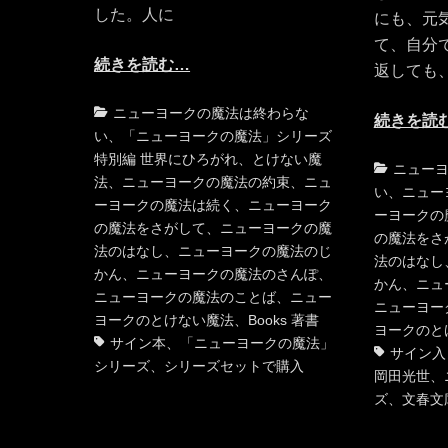
した。人に
にも、元
て、自分
続きを読む…
返しても
カ
タ
ニューヨークの魔法は終わらな
続きを読
テ
グ
い
、
「ニューヨークの魔法」シリーズ
ゴ
特別編 世界にひろがれ、とけない魔
カ
ニュー
リ
法
、
ニューヨークの魔法の約束
、
ニュ
テ
い
、
ニュー
ー
ーヨークの魔法は続く
、
ニューヨーク
ゴ
ーヨークの
の魔法をさがして
、
ニューヨークの魔
リ
の魔法をさ
法のはなし
、
ニューヨークの魔法のじ
ー
法のはなし
かん
、
ニューヨークの魔法のさんぽ
、
かん
、
ニュ
ニューヨークの魔法のことば
、
ニュー
ニューヨー
ヨークのとけない魔法
、
Books 著書
ヨークのと
サイン本
、
「ニューヨークの魔法」
サイン入
シリーズ
、
シリーズセットで購入
岡田光世
、
ズ
、
文春文