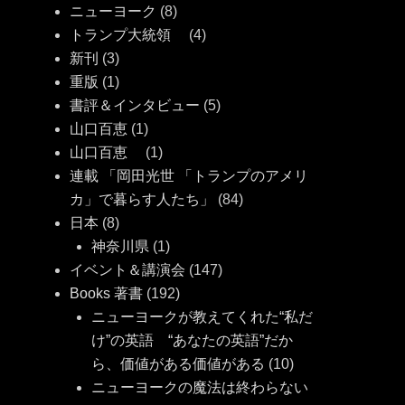
ニューヨーク
(8)
トランプ大統領
(4)
新刊
(3)
重版
(1)
書評＆インタビュー
(5)
タ
山口百恵
(1)
グ
山口百恵
(1)
連載 「岡田光世 「トランプのアメリ
カ」で暮らす人たち」
(84)
日本
(8)
神奈川県
(1)
イベント＆講演会
(147)
Books 著書
(192)
ニューヨークが教えてくれた“私だ
け”の英語 “あなたの英語”だか
ら、価値がある価値がある
(10)
ニューヨークの魔法は終わらない