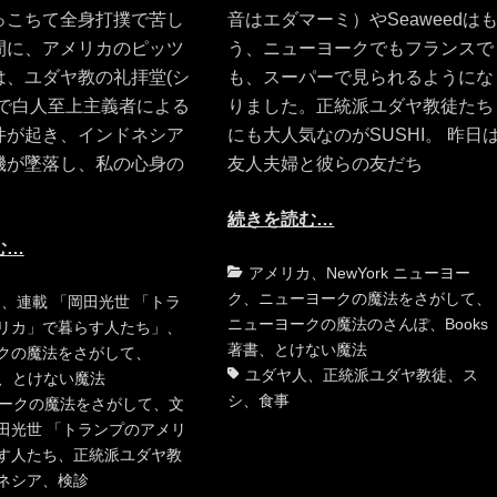
っこちて全身打撲で苦し
音はエダマーミ）やSeaweedは
間に、アメリカのピッツ
う、ニューヨークでもフランスで
は、ユダヤ教の礼拝堂(シ
も、スーパーで見られるようにな
)で白人至上主義者による
りました。正統派ユダヤ教徒たち
件が起き、インドネシア
にも大人気なのがSUSHI。 昨日
機が墜落し、私の心身の
友人夫婦と彼らの友だち
続きを読む…
む…
カ
アメリカ
、
NewYork ニューヨー
テ
ク
、
ニューヨークの魔法をさがして
、
タ
カ
、
連載 「岡田光世 「トラ
ゴ
ニューヨークの魔法のさんぽ
、
Books
グ
リカ」で暮らす人たち」
、
リ
著書
、
とけない魔法
クの魔法をさがして
、
ー
ユダヤ人
、
正統派ユダヤ教徒
、
ス
、
とけない魔法
シ
、
食事
ークの魔法をさがして
、
文
田光世 「トランプのアメリ
す人たち
、
正統派ユダヤ教
ネシア
、
検診