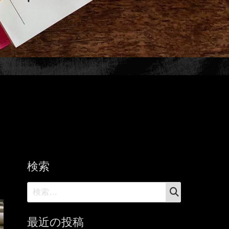
検索
検
検
索
索:
最近の投稿