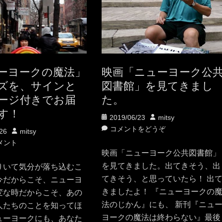
ーヨークの魔法」
映画「ニューヨーク公
ズを、サインと
図書館」を見てきまし
ージ付きでお届
た。
す！
投
投
2019/06/23
mitsy
稿
稿
コメントをどうぞ
投
26
mitsy
日
者
稿
メント
映画「ニューヨーク公共図書館」
者
を見てきました。出てきそう、出
りいて気分が落ち込むこ
てきそう、と思っていたら！ 出
今だからこそ、ニューヨ
きましたよ！ 『ニューヨークの
変な時だからこそ、あの
法のじかん』にも、 新刊『ニュ
人たちのことを知ってほ
ヨークの魔法は終わらない』最後
ューヨークにも、あなた