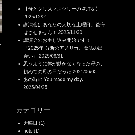
【母とクリスマスツリーの点灯を】
2025/12/01
講演会はあなたの大切な土曜日。後悔
はさせません！
2025/11/30
講演会のお申し込み開始です！ーー
共
「2025年 分断のアメリカ、魔法の出
会い」
2025/08/31
思うように体が動かなくなった母の、
初めての母の日だった
2025/06/03
あの時の You made my day.
2025/04/25
て
カテゴリー
魔
大晦日
(1)
ー
note
(1)