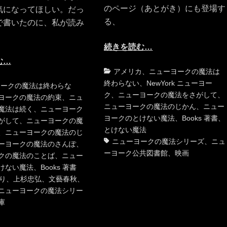
のページ（あとがき）にも登場す
気になってほしい。だっ
る、
で書いたのに、私が読み
、
続きを読む…
む…
カ
アメリカ
、
ニューヨークの魔法は
テ
終わらない
、
NewYork ニューヨー
タ
ヨークの魔法は終わらな
ゴ
ク
、
ニューヨークの魔法をさがして
、
グ
ヨークの魔法の約束
、
ニュ
リ
ニューヨークの魔法のじかん
、
ニュー
魔法は続く
、
ニューヨーク
ー
ヨークのとけない魔法
、
Books 著書
、
がして
、
ニューヨークの魔
とけない魔法
、
ニューヨークの魔法のじ
ニューヨークの魔法シリーズ
、
ニュ
ーヨークの魔法のさんぽ
、
ーヨーク公共図書館
、
映画
クの魔法のことば
、
ニュー
けない魔法
、
Books 著書
り
、
上杉忠弘
、
文藝春秋
、
ニューヨークの魔法シリー
庫