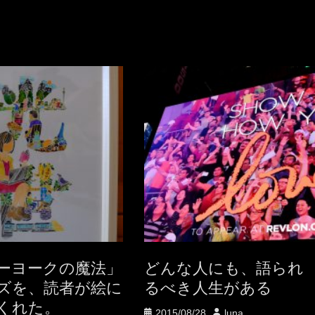
ーヨークの魔法」
どんな人にも、語られ
ズを、読者が絵に
るべき人生がある
てくれた。
投
投
2015/08/28
luna