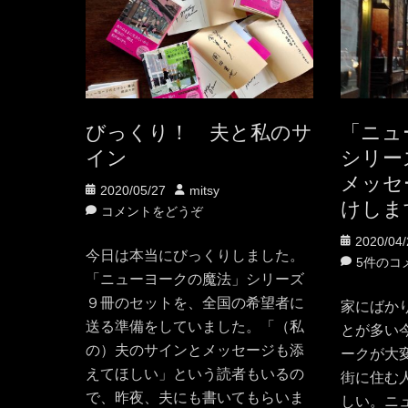
びっくり！ 夫と私のサ
「ニュ
イン
シリー
メッセ
投
投
2020/05/27
mitsy
けしま
稿
稿
コメントをどうぞ
日
者
投
2020/04/
今日は本当にびっくりしました。
稿
5件のコ
「ニューヨークの魔法」シリーズ
日
９冊のセットを、全国の希望者に
家にばか
送る準備をしていました。「（私
とが多い
の）夫のサインとメッセージも添
ークが大
えてほしい」という読者もいるの
街に住む
で、昨夜、夫にも書いてもらいま
しい。ニ