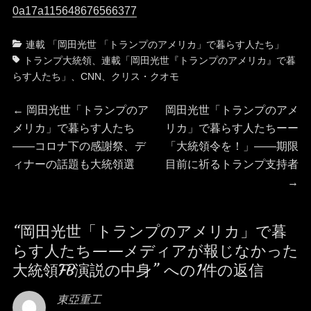
0a17a115648676566377
カ
タ
連載 「岡田光世 「トランプのアメリカ」で暮らす人たち」
テ
グ
トランプ大統領
、
連載「岡田光世『トランプのアメリカ』で暮
ゴ
らす人たち」
、
CNN
、
クリス・クオモ
リ
投
ー
前
次
←
岡田光世「トランプのア
岡田光世「トランプのアメ
の
の
メリカ」で暮らす人たち
リカ」で暮らす人たちーー
稿
投
投
——コロナ下の感謝祭、デ
「大統領令を！」――期限
稿:
稿:
ィナーの話題も大統領選
目前に祈るトランプ支持者
ナ
→
ビ
“岡田光世「トランプのアメリカ」で暮
ゲ
らす人たち——メディアが報じなかった
ー
大統領FB演説の中身” への1件の返信
シ
東亞重工
よ