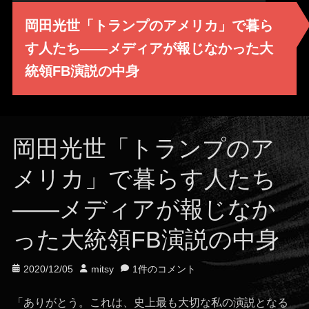
岡田光世「トランプのアメリカ」で暮ら
す人たち——メディアが報じなかった大
統領FB演説の中身
岡田光世「トランプのア
メリカ」で暮らす人たち
——メディアが報じなか
った大統領FB演説の中身
投
投
2020/12/05
mitsy
1件のコメント
稿
稿
日
者
「ありがとう。これは、史上最も大切な私の演説となる