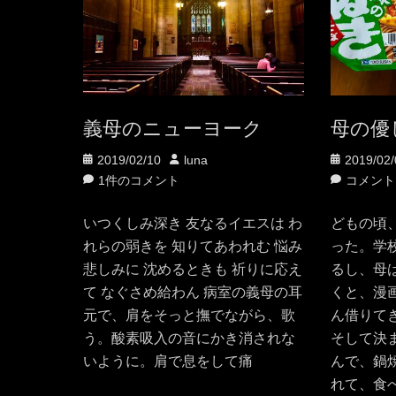
義母のニューヨーク
母の優
投
投
投
2019/02/10
luna
2019/02/
稿
稿
稿
1件のコメント
コメント
日
者
日
いつくしみ深き 友なるイエスは わ
どもの頃
れらの弱きを 知りてあわれむ 悩み
った。学
悲しみに 沈めるときも 祈りに応え
るし、母
て なぐさめ給わん 病室の義母の耳
くと、漫
元で、肩をそっと撫でながら、歌
ん借りて
う。酸素吸入の音にかき消されな
そして決
いように。肩で息をして痛
んで、鍋
れて、食