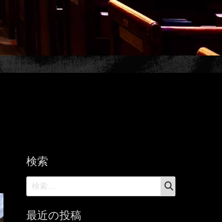
検索
検
検
索
索:
最近の投稿