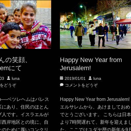
んの笑顔、
Happy New Year from
ehemにて
Jerusalem!
投
投
投
03
luna
2019/01/01
luna
稿
稿
稿
をどうぞ
コメントをどうぞ
者
日
者
hem—-ベツレヘムはパレス
Happy New Year from Jerusalem!
区にあり、住民のほとん
エルサレムから、あけましておめ
ブ人です。イスラエルが
でとうございます。 こちらは日
川西岸地区との境に、自
より7時間遅れて、新年を迎えま
止のために厚いコンクリ
た。ここではユダヤ歴の新年を9