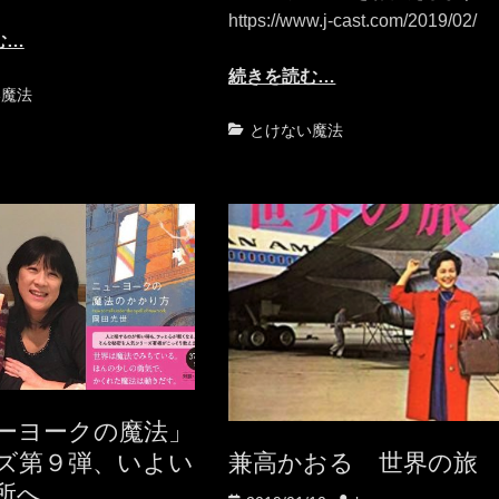
https://www.j-cast.com/2019/02/
む…
続きを読む…
い魔法
カ
とけない魔法
テ
ゴ
リ
ー
ーヨークの魔法」
兼高かおる 世界の旅
ズ第９弾、いよい
所へ