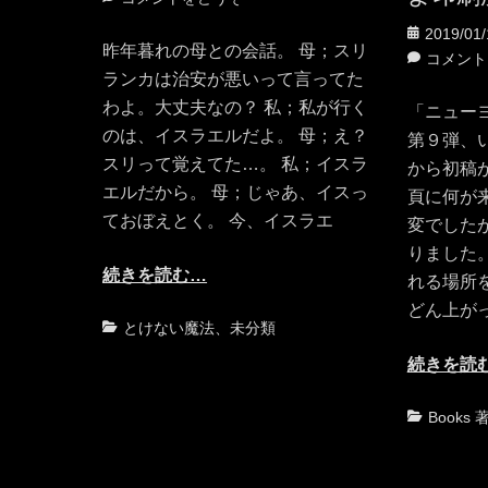
日
者
投
2019/01/
昨年暮れの母との会話。 母；スリ
稿
コメント
ランカは治安が悪いって言ってた
日
わよ。大丈夫なの？ 私；私が行く
「ニュー
のは、イスラエルだよ。 母；え？
第９弾、
スリって覚えてた…。 私；イスラ
から初稿
エルだから。 母；じゃあ、イスっ
頁に何が
ておぼえとく。 今、イスラエ
変でした
りました
続きを読む…
れる場所
どん上が
カ
とけない魔法
、
未分類
テ
続きを読
ゴ
リ
カ
Books 
ー
テ
ゴ