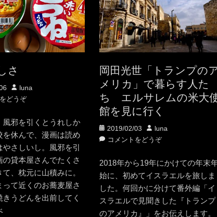
しさ
岡田光世「トランプの
メリカ」で暮らす人た
投
06
luna
ち エルサレムの米大
稿
をどうぞ
館を見に行く
者
、風邪を引くとうれしか
投
投
2019/02/03
luna
校を休んで、漫画は読め
稿
稿
コメントをどうぞ
はやさしいし。風邪を引
日
者
画の貸本屋さんでたくさ
2018年から19年にかけての年末
きて、枕元に山積みに。
始に、初めてイスラエルを旅しま
まって近くのお蕎麦屋さ
した。何回かに分けて番外編「イ
焼きうどんを出前してく
スラエルで見聞きした『トランプ
べ
のアメリカ』」をお伝えします。