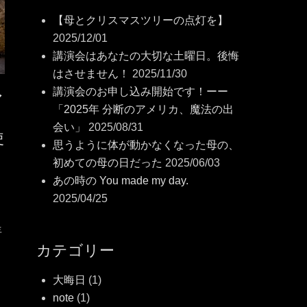
【母とクリスマスツリーの点灯を】
2025/12/01
講演会はあなたの大切な土曜日。後悔
はさせません！
2025/11/30
講演会のお申し込み開始です！ーー
ア
「2025年 分断のアメリカ、魔法の出
会い」
2025/08/31
使
思うように体が動かなくなった母の、
初めての母の日だった
2025/06/03
あの時の You made my day.
2025/04/25
年
カテゴリー
大晦日
(1)
note
(1)