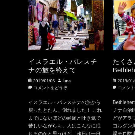
リ
ー
イスラエル・パレスチ
たくさ
ナの旅を終えて
Bethl
投
投
投
2019/01/06
luna
2019/01/
稿
稿
稿
コメントをどうぞ
コメント
日
者
日
イスラエル・パレスチナの旅から
Bethle
戻ったとたん、倒れました！ これ
チナ自治
までにないほどの頭痛と吐き気で
どがアラ
苦しいながらも、人はこんなに眠
ヨルダン
れるのかと思うほど、昨日は一日
爆テロ防