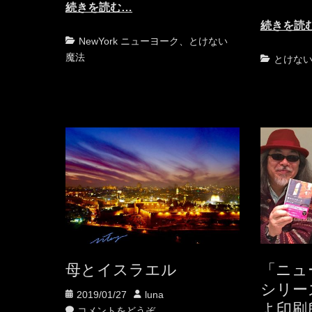
続きを読む…
続きを読
カ
NewYork ニューヨーク
、
とけない
テ
魔法
カ
とけな
ゴ
テ
リ
ゴ
ー
リ
ー
母とイスラエル
「ニュ
シリー
投
投
2019/01/27
luna
よ印刷
稿
稿
コメントをどうぞ