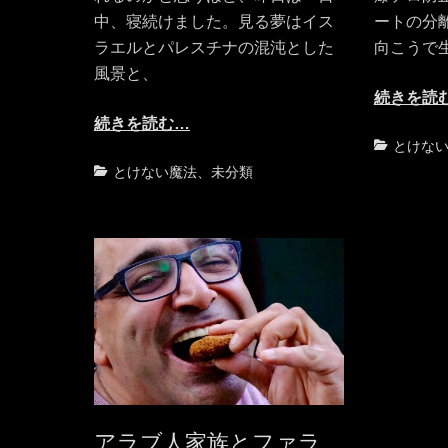
中、寝続けました。見る夢はイス
ートの分
ラエルとパレスチナの混沌とした
向こうで
風景と、
続きを読
続きを読む…
カ
とけな
テ
カ
とけない魔法
、
未分類
ゴ
テ
リ
ゴ
ー
リ
ー
アラブ人家族とファラ