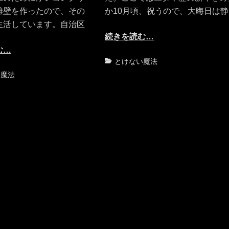
離壁を作ったので、その
か10月頃、祝うので、大晦日は静
生活しています。自治区
続きを読む…
む…
カ
とけない魔法
テ
い魔法
ゴ
リ
ー