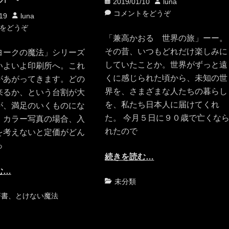
投
投
2019/01/10
luna
稿
稿
コメントをどうぞ
投
19
luna
日
者
稿
をどうぞ
「兼高かおる 世界の旅」ーー。
者
その昔、いつもどれだけ楽しみに
ヨークの魔法」シリーズ
していたことか。世界がずっと遠
いよいよ印刷所へ。これ
くに感じられた頃から、未知の世
があがってきます。どの
界を、さまざまな人たちの暮らし
来るか、という台割が大
を、私たち日本人に届けてくれ
が、満足のいくものにな
た。 今月５日に９０歳で亡くな
。カラー写真の場合、入
れたので
を考えないと定価がどん
っ
続きを読む…
む…
カ
未分類
テ
著書
、
とけない魔法
ゴ
リ
ー