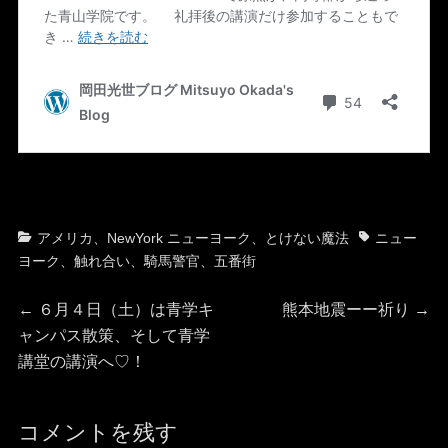
カ
タ
アメリカ
、
NewYork ニューヨーク
、
とけない魔法
ニュー
テ
グ
ヨーク
、
触れ合い
、
騎馬警官
、
五番街
ゴ
投
リ
前
次
←
６月４日（土）は青学キ
熊本地震ーー祈り
→
ー
の
の
ャンパス散策、そして青学
稿
投
投
講堂の講演へ♡！
稿:
稿:
ナ
コメントを残す