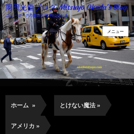
岡田光世ブログ Mitsuyo Okada's Blog
ニューヨークの魔法が世界に広がる
メニュー
ホーム
»
とけない魔法
»
アメリカ
»