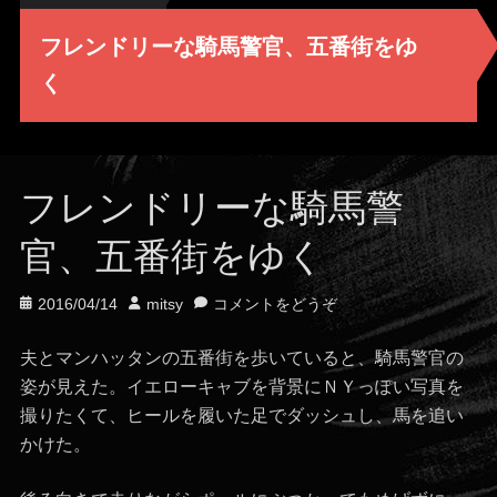
フレンドリーな騎馬警官、五番街をゆ
く
フレンドリーな騎馬警
官、五番街をゆく
投
投
2016/04/14
mitsy
コメントをどうぞ
稿
稿
日
者
夫とマンハッタンの五番街を歩いていると、騎馬警官の
姿が見えた。イエローキャブを背景にＮＹっぽい写真を
撮りたくて、ヒールを履いた足でダッシュし、馬を追い
かけた。