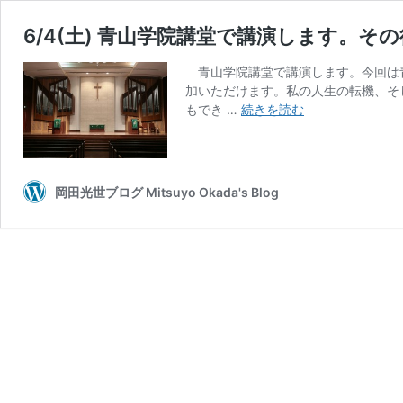
6/4(土) 青山学院講堂で講演します。
青山学院講堂で講演します。今回は
加いただけます。私の人生の転機、そ
6/4(土)
もでき …
続きを読む
青
山
学
院
岡田光世ブログ Mitsuyo Okada's Blog
講
堂
で
講
演
し
ま
す。
そ
の
後、