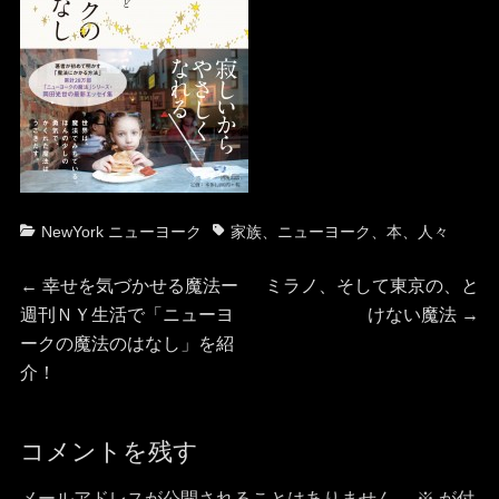
カ
タ
NewYork ニューヨーク
家族
、
ニューヨーク
、
本
、
人々
テ
グ
投
ゴ
前
次
←
幸せを気づかせる魔法ー
ミラノ、そして東京の、と
リ
の
の
週刊ＮＹ生活で「ニューヨ
けない魔法
→
稿
ー
投
投
ークの魔法のはなし」を紹
稿:
稿:
介！
ナ
ビ
コメントを残す
ゲ
メールアドレスが公開されることはありません。
※
が付