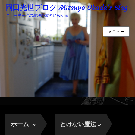
岡田光世ブログ Mitsuyo Okada's Blog
ニューヨークの魔法が世界に広がる
メニュー
ホーム
»
とけない魔法
»