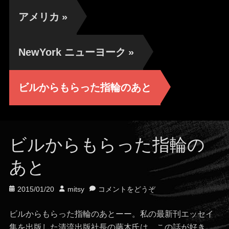
アメリカ
»
NewYork ニューヨーク
»
ビルからもらった指輪のあと
ビルからもらった指輪の
あと
投
投
2015/01/20
mitsy
コメントをどうぞ
稿
稿
日
者
ビルからもらった指輪のあとーー。私の最新刊エッセイ
集を出版した清流出版社長の藤木氏は、この話が好き