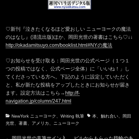
♡新刊『泣きたくなるほど愛おしい ニューヨークの魔法
のはなし』(清流出版)ほか、岡田光世の著書はこちら♡↓↓
http://okadamitsuyo.com/booklist.html#NYの魔法
♡お知らせを受け取る：岡田光世の公式ページ（１つ１
つの投稿ではなく、公式ページ全体）に「いいね！」し
てくださっている方へ。下記のように設定していただく
と、私が新たな投稿をアップしたときにお知らせが届き
ます。設定方法はこちら→
http://f-
navigation.jp/column/247.html
カ
タ
NewYork ニューヨーク
、
Writing 執筆
本
、
触れ合い
、
岡田
テ
グ
光世
、
著書
、
アメリカ
、
ニューヨーク
ゴ
リ
前
次
←
岡田光世の直筆サイン入
ビルからもらった指輪のあ