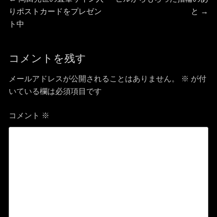
投
ー
の
の
りポストカードをプレゼン
と
→
稿
投
投
ト中
稿:
稿:
ナ
コメントを残す
ビ
メールアドレスが公開されることはありません。
※
が付
ゲ
いている欄は必須項目です
ー
コメント
※
シ
ョ
ン