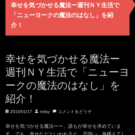
幸せを気づかせる魔法ー週刊ＮＹ生活で
「ニューヨークの魔法のはなし」を紹
介！
幸せを気づかせる魔法ー
週刊ＮＹ生活で「ニューヨ
ークの魔法のはなし」を
紹介！
投
投
2015/01/17
mitsy
コメントをどうぞ
稿
稿
日
者
幸せを気づかせる魔法ーー。誰もが幸せを求めていま
す。でも、幸せなどといわれると、戸惑い、身構えてし