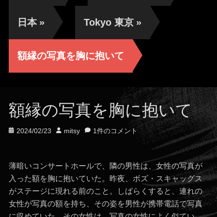
日本
»
Tokyo 東京
»
額縁の写真を胸に抱いて
額縁の写真を胸に抱いて
投
投
2024/02/23
mitsy
1件のコメント
稿
稿
日
者
薄暗いコンサートホールで、隣の男性は、女性の写真が
入った額を胸に抱いていた。昨夜、ボズ・スキャッグス
がステージに現れる前のこと。しばらくすると、連れの
女性が写真の額を持ち、その姿を男性が携帯電話で写真
に収めていた。その女性は、写真の女性によく似てい