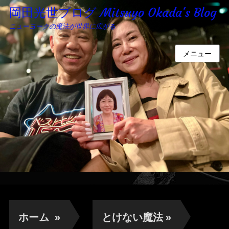
岡田光世ブログ Mitsuyo Okada's Blog
ニューヨークの魔法が世界に広がる
メニュー
ホーム
»
とけない魔法
»