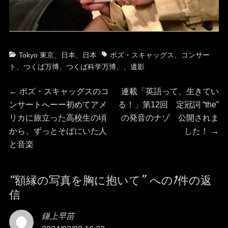
カ
タ
Tokyo 東京
、
日本
、
日本
ボズ・スキャッグス、コンサー
テ
グ
ト
、
つくば万博
、
つくば科学万博、
、
遺影
ゴ
投
リ
前
次
←
ボズ・スキャッグスのコ
連載「英語って、生きてい
ー
の
の
ンサートへーー初めてアメ
る！」第12回 定冠詞 “the”
稿
投
投
リカに旅立った高校生の頃
の発音のナゾ 公開されま
稿:
稿:
から、ずっとそばにいた人
した！
→
ナ
と音楽
ビ
“額縁の写真を胸に抱いて” への1件の返
ゲ
信
ー
鎌上早苗
よ