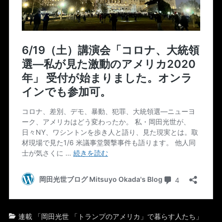
カ
タ
連載 「岡田光世 「トランプのアメリカ」で暮らす人たち」