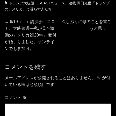
テ
グ
トランプ大統領
、
J-CASTニュース
、
連載 岡田光世「トランプ
ゴ
のアメリカ」で暮らす人たち
リ
投
ー
前
次
←
6/19（土）講演会「コロ
久しぶりに母のことを書こ
の
の
ナ、大統領選―私が見た激
うと思う
→
稿
投
投
動のアメリカ2020年」 受付
稿:
稿:
が始まりました。オンライ
ナ
ンでも参加可。
ビ
コメントを残す
ゲ
ー
メールアドレスが公開されることはありません。
※
が付
いている欄は必須項目です
シ
コメント
※
ョ
ン