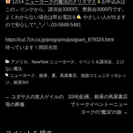
12/14
ニューヨークの魔法のクリスマス
お申込みは
この←リンクから。講演会3300円、懇親会3000円です。
よくわからない場合は即お電話を
やさしい人が出ます
ので安心して^_^／
03-5949-5481
https://cul.7cn.co.jp/programs/program_879324.html
待っています！岡田光世
カ
タ
アメリカ
、
NewYork ニューヨーク
、
イベント＆講演会
、
とけ
テ
グ
ない魔法
ゴ
ニューヨーク
、
銀座
、
夏
、
蔦屋書店
、
池袋コミュニティカレッ
リ
ジ
、
銀座SIX
ー
投
前
次
←
ユダヤ人の友人ゲイルの
10/4(金)夜、銀座の蔦屋書店
の
の
母の葬儀
でトークイベントーニュー
稿
投
投
ヨークの“魔法”の旅
→
稿:
稿:
ナ