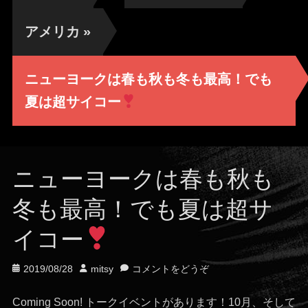
アメリカ
»
ニューヨークは春も秋も冬も最高！でも
夏は超サイコー
ニューヨークは春も秋も
冬も最高！でも夏は超サ
イコー
投
投
2019/08/28
mitsy
コメントをどうぞ
稿
稿
日
者
Coming Soon! トークイベントがあります！10月、そして