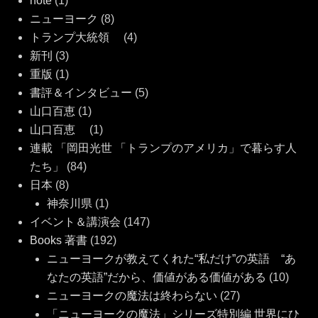
note
(1)
ニューヨーク
(8)
トランプ大統領
(4)
新刊
(3)
重版
(1)
書評＆インタビュー
(5)
山口百恵
(1)
山口百恵
(1)
連載 「岡田光世 「トランプのアメリカ」で暮らす人
たち」
(84)
日本
(8)
神奈川県
(1)
イベント＆講演会
(147)
Books 著書
(192)
ニューヨークが教えてくれた“私だけ”の英語 “あ
なたの英語”だから、価値がある価値がある
(10)
ニューヨークの魔法は終わらない
(27)
「ニューヨークの魔法」シリーズ特別編 世界にひ