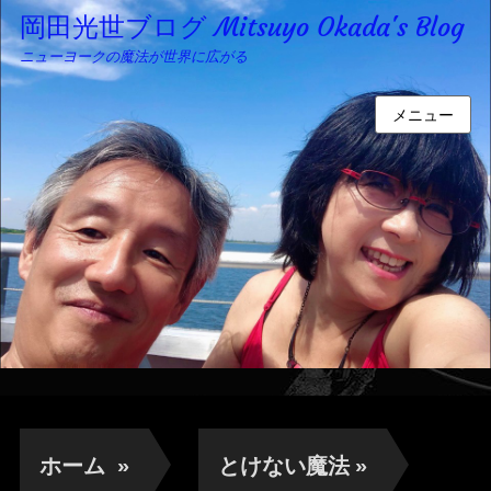
岡田光世ブログ Mitsuyo Okada's Blog
ニューヨークの魔法が世界に広がる
メニュー
ホーム
»
とけない魔法
»