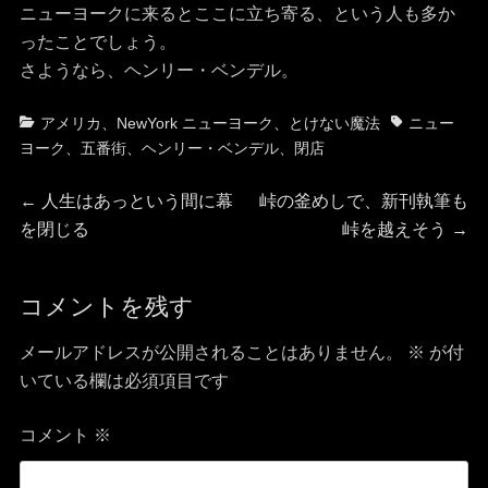
ニューヨークに来るとここに立ち寄る、という人も多か
ったことでしょう。
さようなら、ヘンリー・ベンデル。
カ
タ
アメリカ
、
NewYork ニューヨーク
、
とけない魔法
ニュー
テ
グ
ヨーク
、
五番街
、
ヘンリー・ベンデル
、
閉店
ゴ
投
リ
前
次
←
人生はあっという間に幕
峠の釜めしで、新刊執筆も
ー
の
の
を閉じる
峠を越えそう
→
稿
投
投
稿:
稿:
ナ
コメントを残す
ビ
メールアドレスが公開されることはありません。
※
が付
いている欄は必須項目です
ゲ
コメント
※
ー