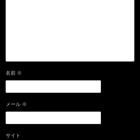
シ
ョ
ン
名前
※
メール
※
サイト