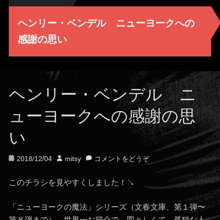
ヘンリー・ベンデル ニューヨークへの
感謝の思い
ヘンリー・ベンデル ニ
ューヨークへの感謝の思
い
投
投
2018/12/04
mitsy
コメントをどうぞ
稿
稿
日
者
このチラシを見やすくしました！↘
「ニューヨークの魔法」シリーズ（文春文庫、第１弾〜
第８弾まで）。世界一お節介で、図々しくて、孤独な人