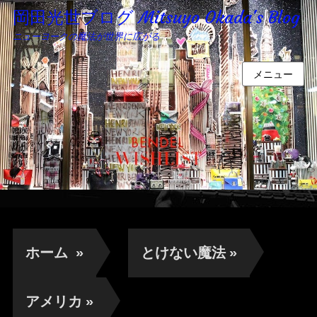
岡田光世ブログ Mitsuyo Okada's Blog
ニューヨークの魔法が世界に広がる
メニュー
ホーム
»
とけない魔法
»
アメリカ
»