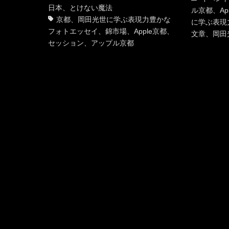
ゴ
日本
、
とけない魔法
テ
ル京都
、
Ap
リ
京都
、
岡田光世に学ぶ表現力豊かな
ゴ
に学ぶ表現
ー
フォトエッセイ
、
錦市場
、
Apple京都
、
リ
文章
、
岡田
セッション
、
アップル京都
ー