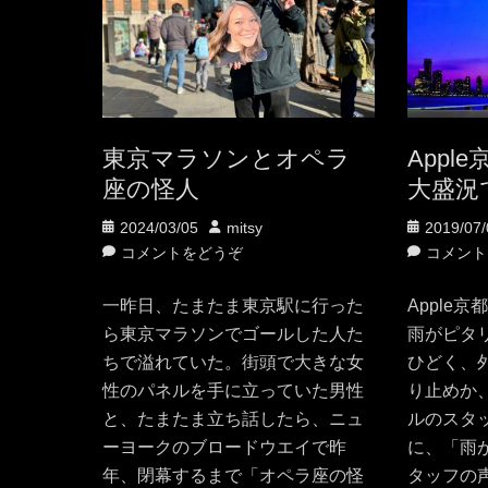
東京マラソンとオペラ
Appl
座の怪人
大盛況
投
投
投
2024/03/05
mitsy
2019/07/
稿
稿
稿
コメントをどうぞ
コメント
日
者
日
一昨日、たまたま東京駅に行った
Apple
ら東京マラソンでゴールした人た
雨がピタ
ちで溢れていた。街頭で大きな女
ひどく、
性のパネルを手に立っていた男性
り止めか
と、たまたま立ち話したら、ニュ
ルのスタ
ーヨークのブロードウエイで昨
に、「雨
年、閉幕するまで「オペラ座の怪
タッフの