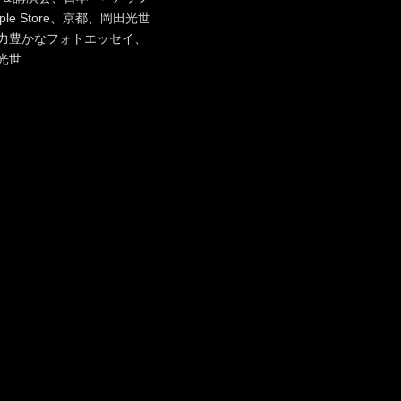
グ
ple Store
、
京都
、
岡田光世
力豊かなフォトエッセイ
、
光世