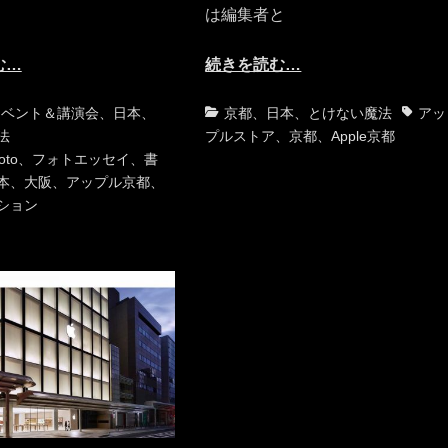
は編集者と
む…
続きを読む…
タ
カ
タ
イベント＆講演会
、
日本
、
京都
、
日本
、
とけない魔法
アッ
グ
テ
グ
法
プルストア
、
京都
、
Apple京都
ゴ
oto
、
フォトエッセイ
、
書
リ
本
、
大阪
、
アップル京都
、
ー
ション