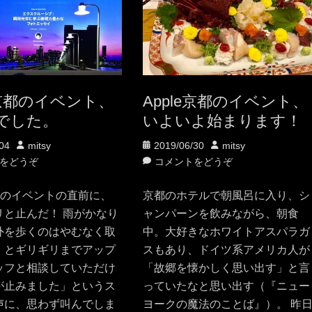
e京都のイベント、
Apple京都のイベント、
でした。
いよいよ始まります！
投
投
投
04
mitsy
2019/06/30
mitsy
稿
稿
稿
をどうぞ
コメントをどうぞ
者
日
者
京都のイベントの直前に、
京都のホテルで朝風呂に入り、シ
リと止んだ！ 雨がかなり
ャンパーンを飲みながら、朝食
外を歩くのはやむなく取
中。大好きなホワイトアスパラガ
、とギリギリまでアップ
スもあり、ドイツ系アメリカ人が
ッフと相談していただけ
「故郷を懐かしく思い出す」と言
が止みました」というス
っていたなと思い出す（『ニュー
声に、思わず叫んでしま
ヨークの魔法のことば』）。 昨