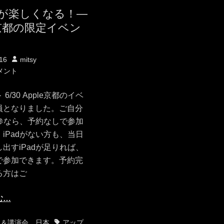
が楽しくなる！—
e京都の限定イベン
投
16
mitsy
稿
メント
者
6/30 Apple京都のイベ
員となりました。ご自分
持参なら、予約なしで参加
iPadがない方も、当日
出すiPadが足りれば、
で参加できます。予約完
る方はご
む…
タ
ト＆講演会
、
日本
アップ