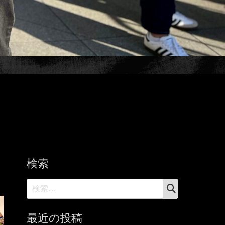
検索
検
検
索
索:
最近の投稿