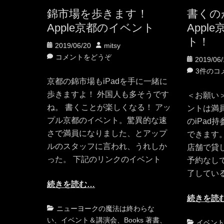
錦市場を歩きます！
書くの
Apple京都のイベント
Appl
ト！
投
投
2019/06/20
mitsy
稿
稿
コメントをどうぞ
投
2019/06/
日
者
稿
3件のコ
京都の錦市場もiPadを手に一緒に
日
歩きますよ！ 外国人も多そうです
＜お願い＞ 
ね。 書くことが楽しくなる！ アッ
ントは満
プル京都のイベント。驚異的な速
のiPad
さで満員になりました、とアップ
できます。
ルのスタッフに言われ、うれしか
店舗で貸し
った。 下記のリンクのイベント
予約なし
了してい
続きを読む…
続きを読
カ
タ
ニューヨークの魔法は終わらな
テ
グ
い
、
イベント＆講演会
、
Books 著書
、
カ
イベン