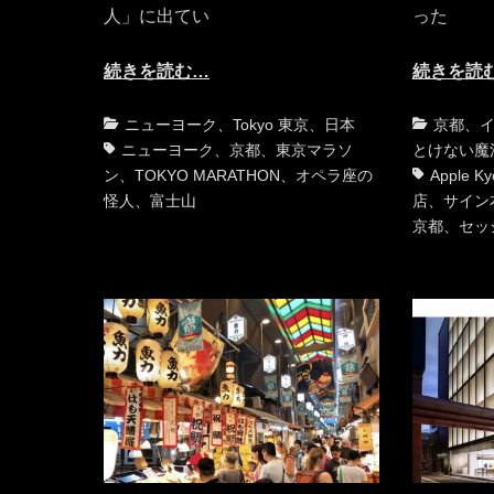
人」に出てい
った
続きを読む…
続きを読
カ
タ
カ
ニューヨーク
、
Tokyo 東京
、
日本
京都
、
テ
グ
テ
ニューヨーク
、
京都
、
東京マラソ
とけない魔
ゴ
ゴ
ン
、
TOKYO MARATHON
、
オペラ座の
Apple Ky
リ
リ
怪人
、
富士山
店
、
サイン
ー
ー
京都
、
セッ