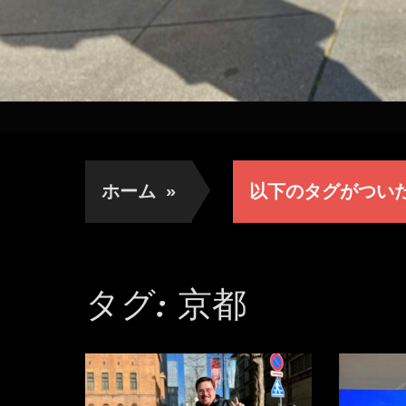
ホーム
»
以下のタグがつい
タグ:
京都