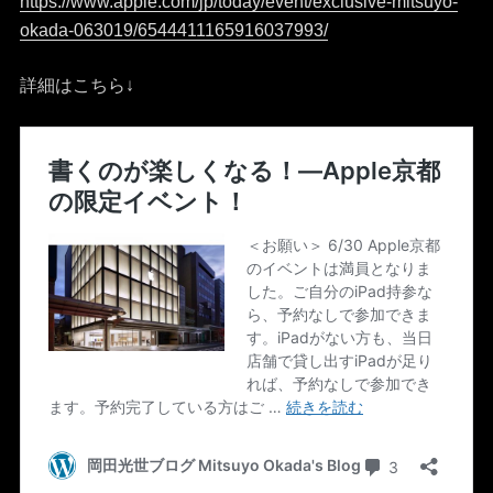
https://www.apple.com/jp/today/event/exclusive-mitsuyo-
okada-063019/6544411165916037993/
詳細はこちら↓