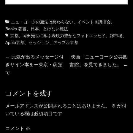
カ
タ
ニューヨークの魔法は終わらない
、
イベント＆講演会
、
テ
グ
Books 著書
、
日本
、
とけない魔法
ゴ
京都
、
岡田光世に学ぶ表現力豊かなフォトエッセイ
、
錦市場
、
リ
Apple京都
、
セッション
、
アップル京都
ー
投
前
次
←
元気が出るメッセージ付
映画「ニューヨーク公共図
の
の
きサイン本をー東京・荻窪
書館」を見てきました。
→
稿
投
投
で
稿:
稿:
ナ
コメントを残す
ビ
メールアドレスが公開されることはありません。
※
が付
ゲ
いている欄は必須項目です
ー
コメント
※