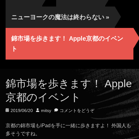
ニューヨークの魔法は終わらない
»
錦市場を歩きます！ Apple京都のイベン
ト
錦市場を歩きます！ Apple
京都のイベント
投
投
2019/06/20
mitsy
コメントをどうぞ
稿
稿
日
者
京都の錦市場もiPadを手に一緒に歩きますよ！ 外国人も
多そうですね。