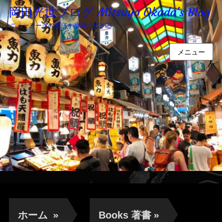
岡田光世ブログ Mitsuyo Okada's Blog
ニューヨークの魔法が世界に広がる
メニュー
ホーム
»
Books 著書
»