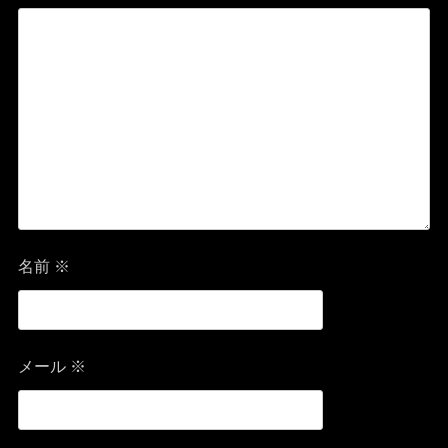
シ
ョ
ン
名前
※
メール
※