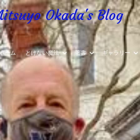
yo Okada's Blog
ホーム
とけない魔法
著書
ギャラリー