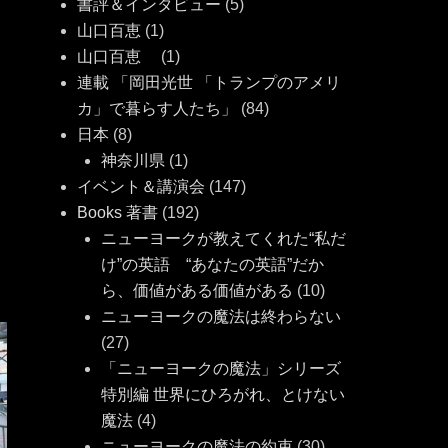
書評＆インタビュー
(5)
山口百恵
(1)
山口百恵
(1)
タ
グ
連載 「岡田光世 「トランプのアメリ
カ」で暮らす人たち」
(84)
日本
(8)
神奈川県
(1)
イベント＆講演会
(147)
Books 著書
(192)
ニューヨークが教えてくれた“私だ
け”の英語 “あなたの英語”だか
ら、価値がある価値がある
(10)
ニューヨークの魔法は終わらない
(27)
「ニューヨークの魔法」シリーズ
特別編 世界にひろがれ、とけない
魔法
(4)
ニューヨークの魔法の約束
(30)