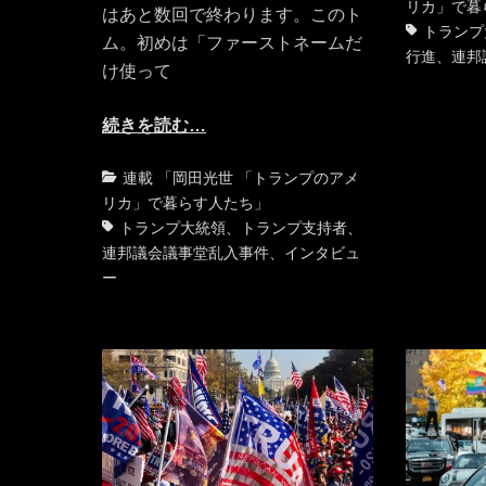
テ
リカ」で暮
はあと数回で終わります。このト
ゴ
トランプ
ム。初めは「ファーストネームだ
リ
行進
、
連邦
け使って
ー
続きを読む…
カ
タ
連載 「岡田光世 「トランプのアメ
テ
グ
リカ」で暮らす人たち」
ゴ
トランプ大統領
、
トランプ支持者
、
リ
連邦議会議事堂乱入事件
、
インタビュ
ー
ー