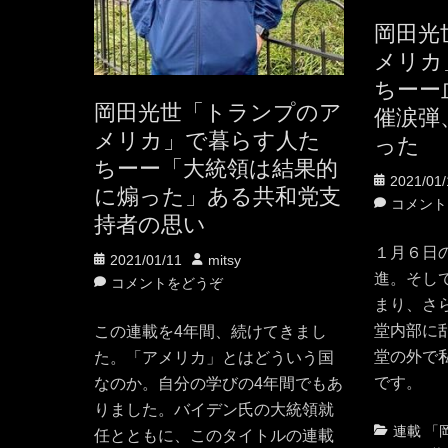
岡田光
メリカ
ちーー
岡田光世「トランプのア
催涙弾
メリカ」で暮らす人た
った
ちーー「大統領は結果的
投
2021/01/
に煽った」ある共和党支
稿
コメント
持者の思い
日
１月６日
投
投
2021/01/11
mitsy
進。そし
稿
稿
コメントをどうぞ
まり、さ
日
者
堂内部に
この連載を4年間、続けてきまし
堂の外で
た。「アメリカ」とはどういう国
です。
なのか。自分の学びの4年間でもあ
りました。バイデン氏の大統領就
カ
連載 「
任とともに、このタイトルの連載