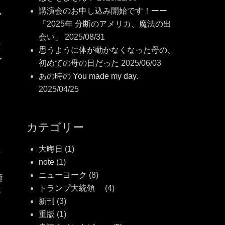
講演会のお申し込み開始です！ーー
ア
「2025年 分断のアメリカ、魔法の出
会い」
2025/08/31
緊
思うように体が動かなくなった母の、
ン
初めての母の日だった
2025/06/03
あの時の You made my day.
2025/04/25
カテゴリー
大晦日
(1)
書
note
(1)
ニューヨーク
(8)
睡
トランプ大統領
(4)
都
新刊
(3)
重版
(1)