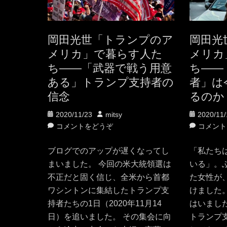
岡田光世「トランプのア
岡田光
メリカ」で暮らす人た
メリカ
ち——「武器で戦う用意
ち——
ある」トランプ支持者の
者」は
信念
るのか
投
投
投
2020/11/23
mitsy
2020/11/
稿
稿
稿
コメントをどうぞ
コメント
日
者
日
ブログでのアップが遅くなってし
「私たち
まいました。 今回の米大統領選は
いる」。
不正だと固く信じ、全米から首都
た女性が
ワシントンに集結したトランプ支
けました
持者たちの1日（2020年11月14
はいまし
日）を追いました。 その集会に向
トランプ