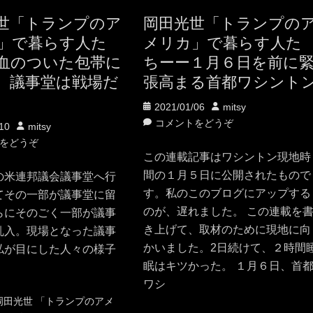
世「トランプのア
岡田光世「トランプの
」で暮らす人た
メリカ」で暮らす人た
血のついた包帯に
ちーー１月６日を前に
、議事堂は戦場だ
張高まる首都ワシント
投
投
2021/01/06
mitsy
稿
稿
コメントをどうぞ
投
10
mitsy
日
者
稿
をどうぞ
この連載記事はワシントン現地時
者
間の１月５日に公開されたもので
の米連邦議会議事堂へ行
す。私のこのブログにアップする
てその一部が議事堂に留
のが、遅れました。 この連載を
らにそのごく一部が議事
き上げて、取材のために現地に向
乱入。現場となった議事
かいました。2日続けて、２時間
私が目にした人々の様子
眠はキツかった。 １月６日、首
ワシ
タ
岡田光世 「トランプのアメ