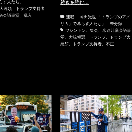
グ
らす人たち」
続きを読む…
大統領
、
トランプ支持者
、
議会議事堂
、
乱入
カ
連載 「岡田光世 「トランプのアメ
テ
リカ」で暮らす人たち」
、
未分類
ゴ
ワシントン
、
集会
、
米連邦議会議事
リ
堂
、
大統領選
、
トランプ
、
トランプ大
ー
統領
、
トランプ支持者
、
不正