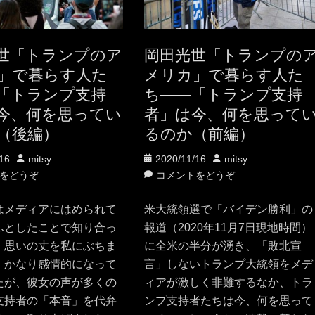
世「トランプのア
岡田光世「トランプの
」で暮らす人た
メリカ」で暮らす人た
「トランプ支持
ち——「トランプ支持
今、何を思ってい
者」は今、何を思って
（後編）
るのか（前編）
投
投
投
16
mitsy
2020/11/16
mitsy
稿
稿
稿
をどうぞ
コメントをどうぞ
者
日
者
はメディアにはめられて
米大統領選で「バイデン勝利」の
ふとしたことで知り合っ
報道（2020年11月7日現地時間）
、思いの丈を私にぶちま
に全米の半分が湧き、「敗北宣
。かなり感情的になって
言」しないトランプ大統領をメデ
たが、彼女の声が多くの
ィアが激しく非難するなか、トラ
支持者の「本音」を代弁
ンプ支持者たちは今、何を思って