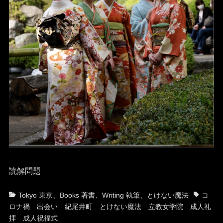
読解問題
カ
タ
Tokyo 東京
、
Books 著書
、
Writing 執筆
、
とけない魔法
コ
テ
グ
ロナ禍 出会い 紀尾井町 とけない魔法 立教女学院 成人礼
ゴ
拝 成人祝福式