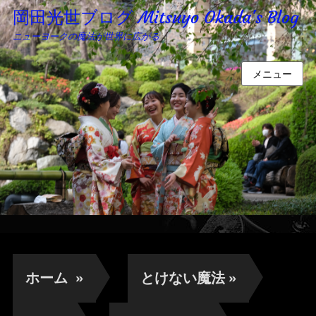
岡田光世ブログ Mitsuyo Okada's Blog
ニューヨークの魔法が世界に広がる
メニュー
ホーム
»
とけない魔法
»