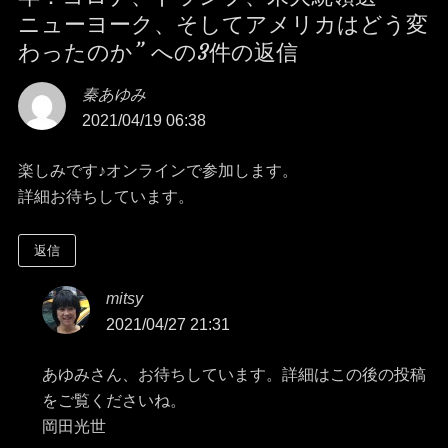
ー
ニューヨーク、そしてアメリカはどう変
わったのか” への3件の返信
シ
秦あゆみ
よ
ョ
2021/04/19 06:38
り:
ン
楽しみです♪オンラインで参加します。
詳細お待ちしています。
返信
mitsy
よ
2021/04/27 21:31
り:
あゆみさん、お待ちしています。詳細はこの後の投稿
をご覧くださいね。
岡田光世