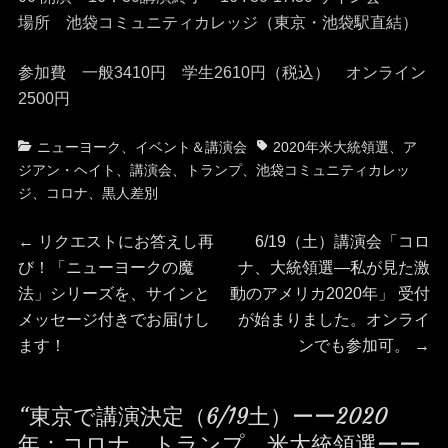
場所 池袋コミュニティカレッジ（東京・池袋駅直結）
参加費 一般3410円 学生2610円（税込） オンライン
2500円
カ
タ
ニューヨーク
、
イベント＆講演会
2020年米大統領選
、
ア
テ
グ
ジアン・ヘイト
、
講演会
、
トランプ
、
池袋コミュニティカレッ
ゴ
ジ
、
コロナ
、
黒人差別
リ
投
ー
前
次
←
リクエストにお答えし再
6/19（土）講演会「コロ
の
の
び！「ニューヨークの魔
ナ、大統領選―私が見た激
稿
投
投
法」シリーズを、サインと
動のアメリカ2020年」 受付
稿:
稿:
メッセージ付きでお届けし
が始まりました。オンライ
ナ
ます！
ンでも参加可。
→
ビ
“東京で講演決定（6/19土）ーー2020
ゲ
年：コロナ、トランプ、米大統領選ーー