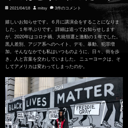
投
投
2021/04/18
mitsy
3件のコメント
稿
稿
日
者
嬉しいお知らせです。６月に講演会をすることになりま
した。１年半ぶりです。詳細は追ってお知らせします
が、2020年はコロナ禍、大統領選と激動の１年でした。
黒人差別、アジア系へのヘイト、デモ、暴動、犯罪増
加。そんななかでも私はいつものように、日々、街を歩
き、人と言葉を交わしていました。 ニューヨークは、そ
してアメリカは変わってしまったのか。