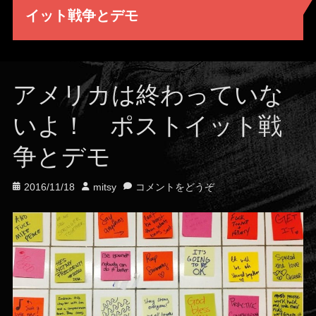
イット戦争とデモ
アメリカは終わっていな
いよ！ ポストイット戦
争とデモ
投
投
2016/11/18
mitsy
コメントをどうぞ
稿
稿
日
者