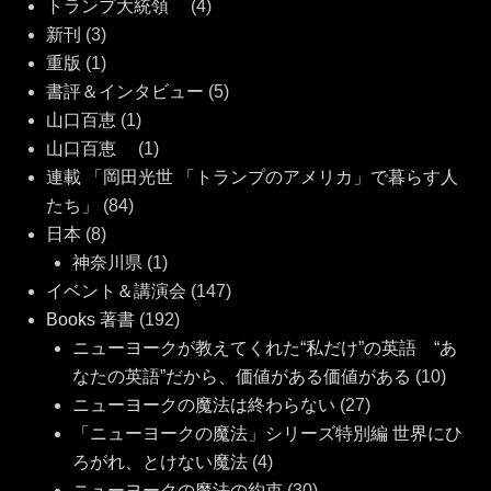
トランプ大統領
(4)
新刊
(3)
重版
(1)
書評＆インタビュー
(5)
山口百恵
(1)
山口百恵
(1)
連載 「岡田光世 「トランプのアメリカ」で暮らす人
たち」
(84)
日本
(8)
神奈川県
(1)
イベント＆講演会
(147)
Books 著書
(192)
ニューヨークが教えてくれた“私だけ”の英語 “あ
なたの英語”だから、価値がある価値がある
(10)
ニューヨークの魔法は終わらない
(27)
「ニューヨークの魔法」シリーズ特別編 世界にひ
ろがれ、とけない魔法
(4)
ニューヨークの魔法の約束
(30)