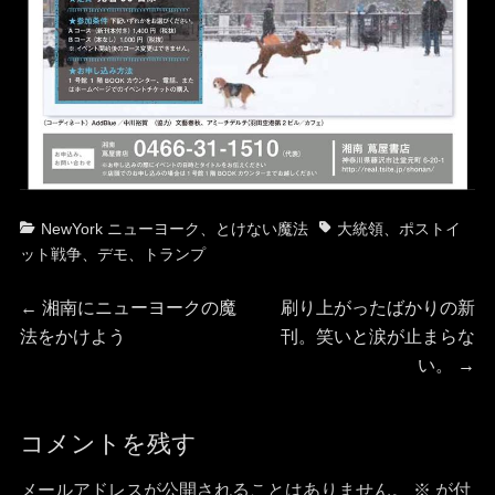
カ
タ
NewYork ニューヨーク
、
とけない魔法
大統領
、
ポストイ
テ
グ
ット戦争
、
デモ
、
トランプ
ゴ
投
リ
前
次
←
湘南にニューヨークの魔
刷り上がったばかりの新
ー
の
の
法をかけよう
刊。笑いと涙が止まらな
稿
投
投
い。
→
稿:
稿:
ナ
コメントを残す
ビ
メールアドレスが公開されることはありません。
※
が付