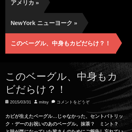
アメリカ
»
NewYork ニューヨーク
»
このベーグル、中身もカビだらけ？！
このベーグル、中身もカ
ビだらけ？！
投
投
2015/03/31
mitsy
コメントをどうぞ
稿
稿
日
者
カビが生えたベーグル…じゃなかった、セントパトリッ
ク・デーのお祝いのあのベーグル。抹茶？ ミント？
と味が気になっていた皆さんのためにご報告し忘れてい