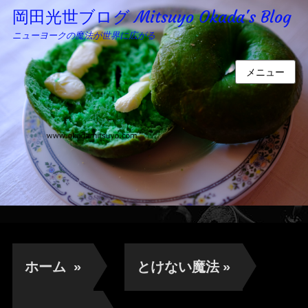
岡田光世ブログ Mitsuyo Okada's Blog
ニューヨークの魔法が世界に広がる
メニュー
ホーム
»
とけない魔法
»