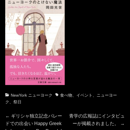
カ
タ
NewYork ニューヨーク
食べ物
、
イベント
、
ニューヨー
テ
グ
ク
、
祭日
ゴ
投
リ
前
次
←
ギリシャ独立記念パレー
青学の広報誌にインタビュ
ー
の
の
ドでの出会い Happy Greek
ーが掲載されました。
→