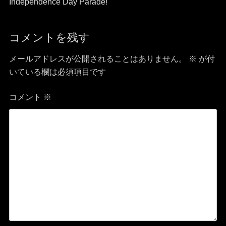
稿
投
投
Independence Day Parade!
稿:
稿:
ナ
コメントを残す
ビ
メールアドレスが公開されることはありません。
※
が付
ゲ
いている欄は必須項目です
ー
コメント
※
シ
ョ
ン