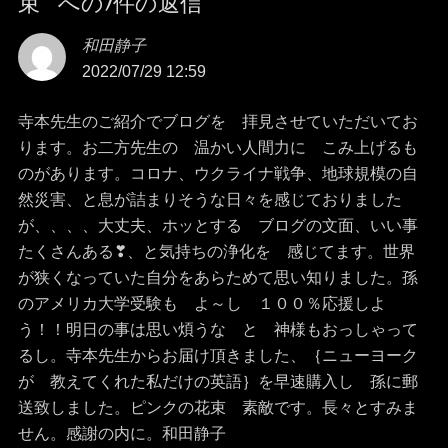
束” への1件の返信
ビ
和田静子
よ
ゲ
2022/07/29 12:59
り:
ー
寺本先生のご紹介でブログを 拝見させていただいてお
シ
ります。お二方先生の 温かい人間力に こみ上げるも
のがあります。コロナ、ウクライナ戦争、地球規模の自
ョ
然災害、と息が詰まりそうな日々を感じておりました
が、、、、大丈夫、ホッとする ブログの文面、いい事
ン
たくさんある❣、と気持ちの浄化を 感じてます。世界
が狭くなっていた自分をあらためて思い知りました。孫
のアメリカ大学受験も よ～し １００％応援しよ
う！！明日の事は思い煩うな と 神様もおっしゃって
るし。寺本先生からお届け頂きました、｛ニューヨーク
が 教えてくれた私だけの英語｝を早速購入し 孫に郵
送致しました。ピンクの花束 素敵です。長々とすみま
せん。感謝の内に。和田静子