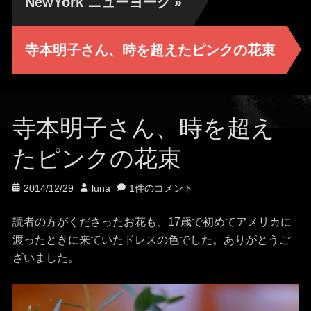
NewYork ニューヨーク
»
寺本明子さん、時を超えたピンクの花束
寺本明子さん、時を超え
たピンクの花束
投
投
2014/12/29
luna
1件のコメント
稿
稿
日
者
読者の方がくださったお花も、17歳で初めてアメリカに
渡ったときに来ていたドレスの色でした。ありがとうご
ざいました。