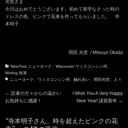
光世さま
今日はおめでとうございます。初めて留学なさった時の
ドレスの色、ピンクで花束を作ってもらいました。 寺
本明子
岡田 光世 / Mitsuyo Okada
カ
タ
NewYork ニューヨーク
、
Wisconsin ウィスコンシン州
、
テ
グ
Writing 執筆
ゴ
ニューヨーク
、
ウィスコンシン州
、
触れ合い
、
岡田光世
、
人々
リ
投
ー
前
次
←
読者の方々からの温かい
I Wish You A Very Happy
の
の
お気持ちに感謝！
New Year! 謹賀新年
→
稿
投
投
稿:
稿:
ナ
“寺本明子さん、時を超えたピンクの花