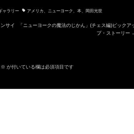
タ
ry ギャラリー
アメリカ
、
ニューヨーク
、
本
、
岡田光世
グ
次
ョンサイ
「ニューヨークの魔法のじかん」(チェス編)ピックア
の
プ・ストーリー
投
稿:
※
が付いている欄は必須項目です