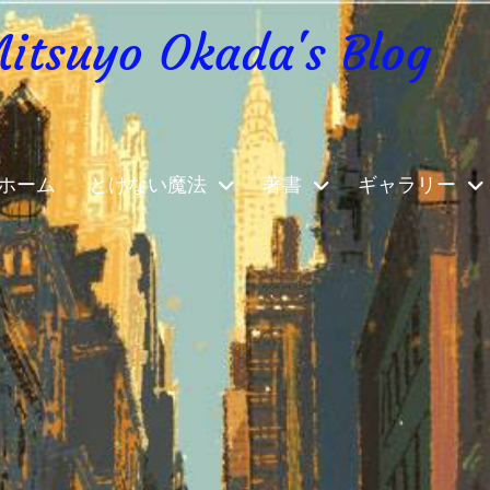
yo Okada's Blog
ホーム
とけない魔法
著書
ギャラリー