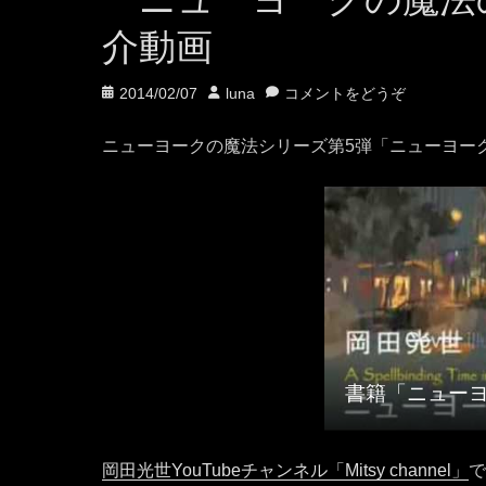
介動画
投
投
2014/02/07
luna
コメントをどうぞ
稿
稿
日
者
ニューヨークの魔法シリーズ第5弾「ニューヨーク
岡田光世YouTubeチャンネル「Mitsy channel」