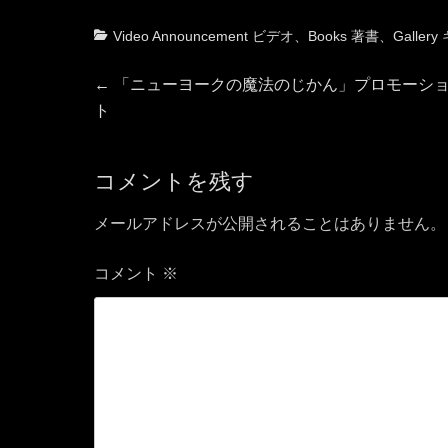
カ
Video Announcement ビデオ
、
Books 著書
、
Galle
テ
投
ゴ
前
←
「ニューヨークの魔法のじかん」プロモーシ
リ
の
ト
稿
ー
投
稿:
ナ
コメントを残す
ビ
メールアドレスが公開されることはありません。
ゲ
コメント
※
ー
シ
ョ
ン