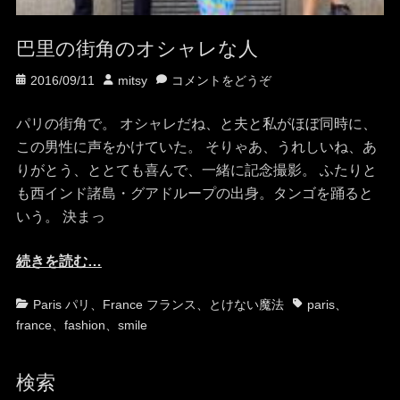
巴里の街角のオシャレな人
投
投
2016/09/11
mitsy
コメントをどうぞ
稿
稿
日
者
パリの街角で。 オシャレだね、と夫と私がほぼ同時に、
この男性に声をかけていた。 そりゃあ、うれしいね、あ
りがとう、ととても喜んで、一緒に記念撮影。 ふたりと
も西インド諸島・グアドループの出身。タンゴを踊ると
いう。 決まっ
続きを読む…
カ
タ
Paris パリ
、
France フランス
、
とけない魔法
paris
、
テ
グ
france
、
fashion
、
smile
ゴ
リ
検索
ー