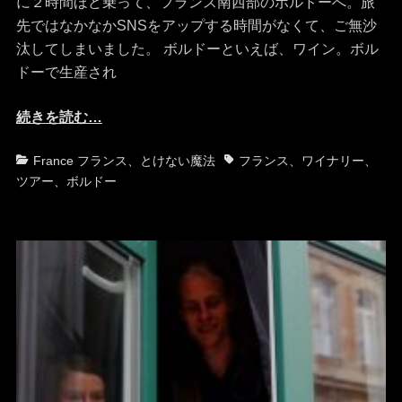
に２時間ほど乗って、フランス南西部のボルドーへ。旅
先ではなかなかSNSをアップする時間がなくて、ご無沙
汰してしまいました。 ボルドーといえば、ワイン。ボル
ドーで生産され
続きを読む…
カ
タ
France フランス
、
とけない魔法
フランス
、
ワイナリー
、
テ
グ
ツアー
、
ボルドー
ゴ
リ
ー