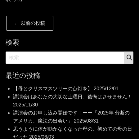
ー
投
←
以前の投稿
稿
ナ
検索
ビ
検
検
索
ゲ
索:
ー
最近の投稿
シ
【母とクリスマスツリーの点灯を】
2025/12/01
ョ
講演会はあなたの大切な土曜日。後悔はさせません！
2025/11/30
ン
講演会のお申し込み開始です！ーー「2025年 分断の
アメリカ、魔法の出会い」
2025/08/31
思うように体が動かなくなった母の、初めての母の日
だった
2025/06/03