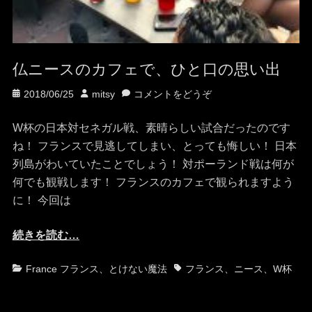
仏ニースのカフェで、ひと口の思い出
投
投
2018/06/25
mitsy
コメントをどうぞ
稿
稿
日
者
W杯の日本対セネガル戦、素晴らしい試合だったのです
ね！ フランスで見逃してしまい、とっても悔しい！ 日本
列島がわいていたことでしょう！ 対ポーランド戦は何が
何でも観戦します！ フランスのカフェで観られますよう
に！ 今回は
続きを読む…
カ
タ
France フランス
、
とけない魔法
フランス
、
ニース
、
W杯
テ
グ
ゴ