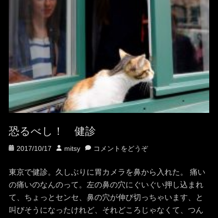
恐るべし！ 健診
投
投
2017/10/17
mitsy
コメントをどうぞ
稿
稿
日
者
東京で健診。久しぶりに胃カメラを鼻から入れた。 痛い
の痛いのなんのって。左の鼻の穴にぐいぐい押し込まれ
て、ちょっとセンセ、鼻の穴が伸び切っちゃいます、と
叫びそうになったけれど、それどころじゃなくて、つん