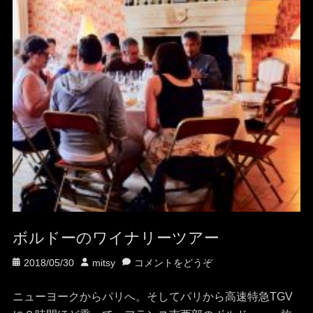
ボルドーのワイナリーツアー
投
投
2018/05/30
mitsy
コメントをどうぞ
稿
稿
日
者
ニューヨークからパリへ。そしてパリから高速特急TGV