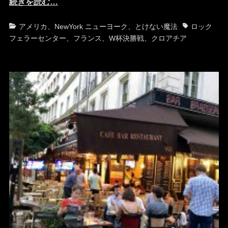
続きを読む…
カ
タ
アメリカ
、
NewYork ニューヨーク
、
とけない魔法
ロック
テ
グ
フェラーセンター
、
フランス
、
W杯決勝戦
、
クロアチア
ゴ
リ
ー