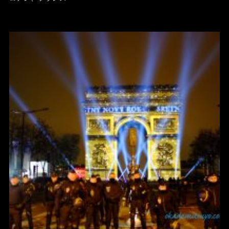
ゴ
リ
ー