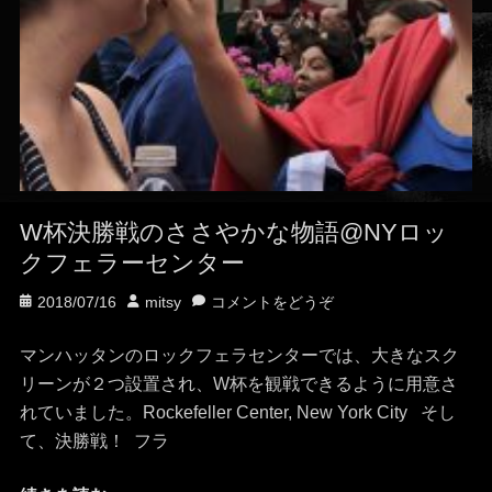
W杯決勝戦のささやかな物語@NYロッ
クフェラーセンター
投
投
2018/07/16
mitsy
コメントをどうぞ
稿
稿
日
者
マンハッタンのロックフェラセンターでは、大きなスク
リーンが２つ設置され、W杯を観戦できるように用意さ
れていました。Rockefeller Center, New York City そし
て、決勝戦！ フラ