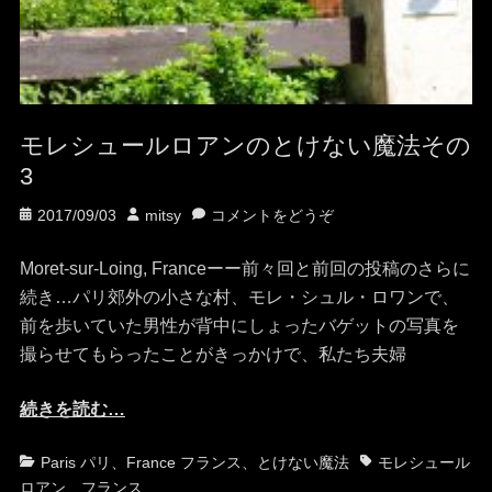
モレシュールロアンのとけない魔法その
3
投
投
2017/09/03
mitsy
コメントをどうぞ
稿
稿
日
者
Moret-sur-Loing, Franceーー前々回と前回の投稿のさらに
続き…パリ郊外の小さな村、モレ・シュル・ロワンで、
前を歩いていた男性が背中にしょったバゲットの写真を
撮らせてもらったことがきっかけで、私たち夫婦
続きを読む…
カ
タ
Paris パリ
、
France フランス
、
とけない魔法
モレシュール
テ
グ
ロアン
、
フランス