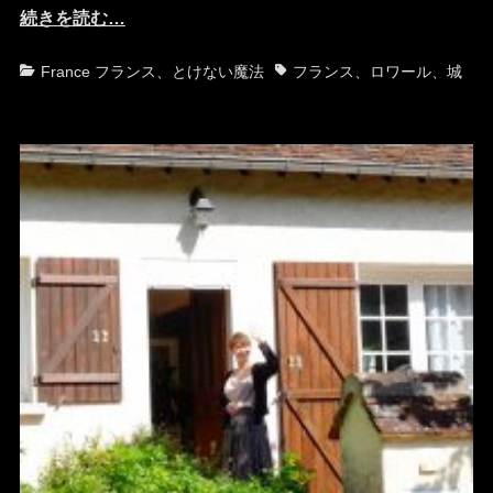
続きを読む…
カ
タ
France フランス
、
とけない魔法
フランス
、
ロワール
、
城
テ
グ
ゴ
リ
ー