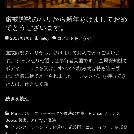
厳戒態勢のパリから新年あけましておめ
でとうございます。
投
投
2017/01/01
mitsy
コメントをどうぞ
稿
稿
日
者
厳戒態勢のパリから、あけましておめでとうございま
す。 シャンゼリゼ通りは歩行者天国です。 金属探知機で
ボディチェックを受け、すべての飲み物は持ち込み禁
止。道路に捨てさせられました。 シャンパンを持ってき
た人は、仕方なく新
続きを読む…
カ
タ
Paris パリ
、
ニューヨークの魔法の約束
、
France フランス
、
テ
グ
Books 著書
、
とけない魔法
ゴ
フランス
、
シャンゼリゼ通り
、
凱旋門
、
ニューイヤー
、
厳戒態
リ
勢
、
パリ