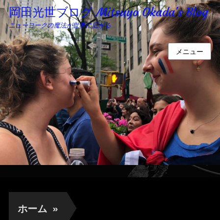
岡田光世ブログ Mitsuyo Okada's Blog
ニューヨークの魔法が世界に広がる
メニュー
ホーム
»