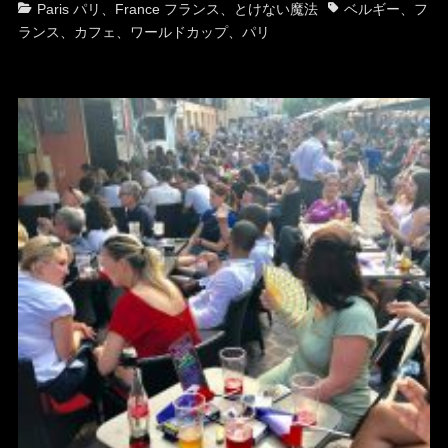
カ
タ
Paris パリ
、
France フランス
、
とけない魔法
ベルギー
、
フ
テ
グ
ランス
、
カフェ
、
ワールドカップ
、
パリ
ゴ
リ
ー