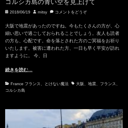
コルシカ島の青い空を見上げて
投
投
2018/06/19
mitsy
コメントをどうぞ
稿
稿
日
者
大阪で地震があったのですね。今もたくさんの方が、心
細い思いで過ごしておられることでしょう。友人も読者
の方も、心配です。命を落とされた方のご冥福をお祈り
いたします。被害に遭われた方、一日も早く平安が訪れ
ますように。 今、日
続きを読む…
カ
タ
France フランス
、
とけない魔法
大阪
、
地震
、
フランス
、
テ
グ
コルシカ島
ゴ
リ
ー