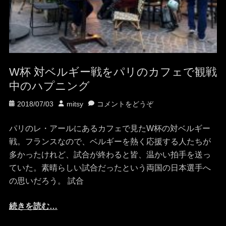
W杯 対ベルギー戦をパリのカフェで観戦
中のハプニング
投
投
2018/07/03
mitsy
コメントをどうぞ
稿
稿
日
者
パリのレ・アールにあるカフェで見たW杯の対ベルギー
戦。フランスなので、ベルギーを熱く応援する人たちが
多かったけれど、試合が終わると皆、温かい拍手を送っ
ていた。素晴らしい試合だったという両国の日本選手へ
の思いだろう。 試合
続きを読む…