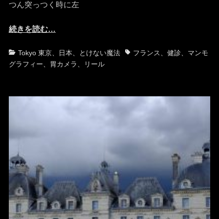
つん突っつく時に左
続きを読む…
カ
タ
Tokyo 東京
、
日本
、
とけない魔法
フランス
、
健診
、
マンモ
テ
グ
グラフィー
、
胃カメラ
、
リール
ゴ
リ
ー