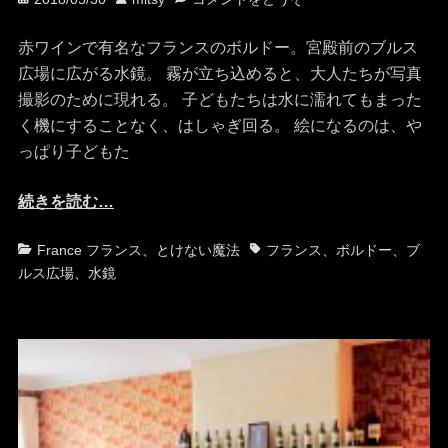
稿
稿
日
者
赤ワインで有名なフランスのボルドー。宮殿前のブルス
広場に広がる水鏡。 霧が立ち込めると、大人たちが写真
撮影のために現れる。 子どもたちは水に濡れてもまった
く機にすることなく、はしゃぎ回る。 絵になるのは、や
っぱり子どもた
続きを読む…
カ
タ
France フランス
、
とけない魔法
フランス
、
ボルドー
、
ブ
テ
グ
ルス広場
、
水鏡
ゴ
リ
ー