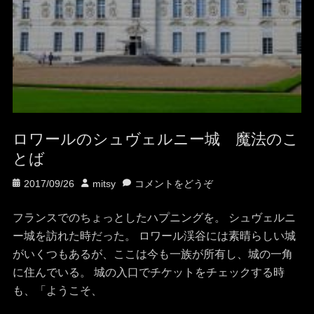
ロワールのシュヴェルニー城 魔法のこ
とば
投
投
2017/09/26
mitsy
コメントをどうぞ
稿
稿
日
者
フランスでのちょっとしたハプニングを。 シュヴェルニ
ー城を訪れた時だった。 ロワール渓谷には素晴らしい城
がいくつもあるが、ここは今も一族が所有し、城の一角
に住んでいる。 城の入口でチケットをチェックする時
も、「ようこそ、