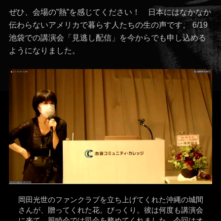
日
者
ぜひ、会場の”熱”を感じてください！ 日本にはなかなか
伝わらないアメリカで暮らす人たちの生の声です。 6/19
池袋での講演会「見逃し配信」を今からでも申し込める
ようになりました。
岡田光世のファンクラブを立ち上げてくれた沖縄の城間
さんが、贈ってくれた花。びっくり。彼は何度も講演会
に来て、親睦会では司会を務めてくれました。今回はオ