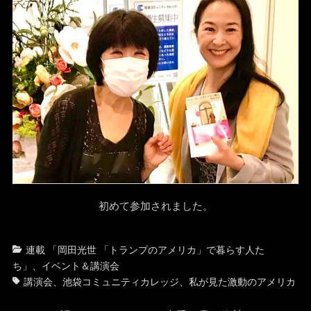
初めて参加されました。
カ
タ
連載 「岡田光世 「トランプのアメリカ」で暮らす人た
テ
グ
ち」
、
イベント＆講演会
ゴ
講演会
、
池袋コミュニティカレッジ
、
私が見た激動のアメリカ
リ