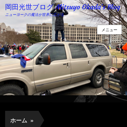
岡田光世ブログ Mitsuyo Okada's Blog
ニューヨークの魔法が世界に広がる
メニュー
ホーム
»