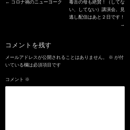
投
ー
前
次
←
コロナ禍のニューヨーク
毒舌の母も絶賛！（してな
の
の
い、してない）講演会。見
稿
投
投
逃し配信はあと２日です！
稿:
稿:
→
ナ
ビ
コメントを残す
ゲ
メールアドレスが公開されることはありません。
※
が付
ー
いている欄は必須項目です
シ
コメント
※
ョ
ン