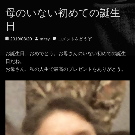
母のいない初めての誕生
日
投
投
2019/03/20
mitsy
コメントをどうぞ
稿
稿
日
者
お誕生日、おめでとう。お母さんのいない初めての誕生
日だね。
お母さん、私の人生で最高のプレゼントをありがとう。