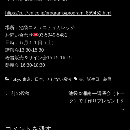
https://cul.7cn.co.jp/programs/program_859452.html
場所：池袋コミュニティカレッジ
お問い合わせ
03-5949-5481
日時：５月１１日（土）
講演会13:30-15:30
著書販売＆サイン会15:15-16:15
懇親会 16:30-18:30
カ
タ
Tokyo 東京
、
日本
、
とけない魔法
夫
、
誕生日
、
義母
テ
グ
投
ゴ
前
次
←
前の投稿
池袋＆湘南––講演会（トー
リ
の
の
ク）で手作りプレゼントを
稿
ー
投
投
→
稿:
稿:
ナ
コメントを残す