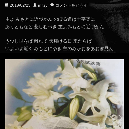
投
投
2019/02/23
mitsy
コメントをどうぞ
稿
稿
日
者
主よ みもとに近づかん のぼる道は十字架に
ありともなど 悲しむべき 主よみもとに近づかん
うつし世をば 離れて 天翔ける日 来たらば
いよいよ近く みもとにゆき 主のみかおをあおぎ見ん