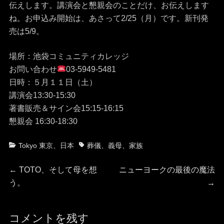
伝えします。講演会と懇親会のことだけ、お伝えします
ね。お申込み開始は、あさって2/25（月）です。新刊発
売は5/9。
場所：池袋コミュニティカレッジ
お問い合わせ
03-5949-5481
日時：５月１１日（土）
講演会13:30-15:30
著書販売＆サイン会15:15-16:15
懇親会 16:30-18:30
カ
タ
Tokyo 東京
、
日本
葬儀
、
義母
、
家族
テ
グ
投
ゴ
前
次
←
TOTO、そして母を想
ニューヨークの最後の魔法
リ
の
の
う。
→
稿
ー
投
投
稿:
稿:
ナ
コメントを残す