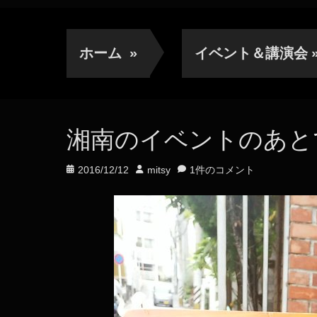
ホーム
»
イベント＆講演会
湘南のイベントのあと
投
投
2016/12/12
mitsy
1件のコメント
稿
稿
日
者