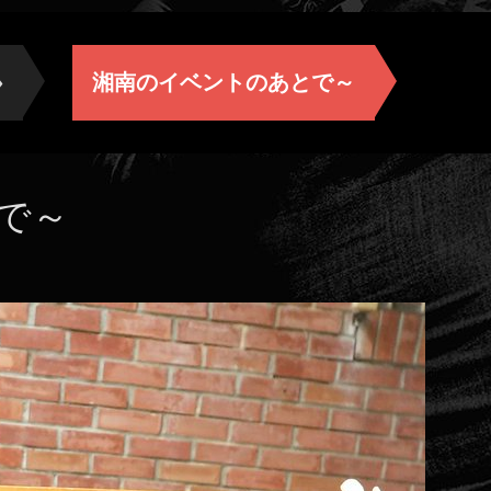
»
湘南のイベントのあとで～
で～