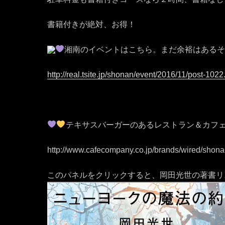
書籍付きが絶対、お得
！
湘南のイベントはこちら。まだ余裕はある
http://real.tsite.jp/shonan/event/2016/11/post-1022
テキサスバーガーのあるレストラン＆カフ
http://
www.cafecompany.co.jp/
brands/wired/shona
このパネルをクリックすると、岡田光世の著書リ