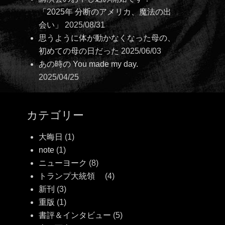
「2025年 分断のアメリカ、魔法の出
会い」
2025/08/31
思うように体が動かなくなった母の、
初めての母の日だった
2025/06/03
あの時の You made my day.
2025/04/25
カテゴリー
大晦日
(1)
note
(1)
ニューヨーク
(8)
トランプ大統領
(4)
新刊
(3)
重版
(1)
書評＆インタビュー
(5)