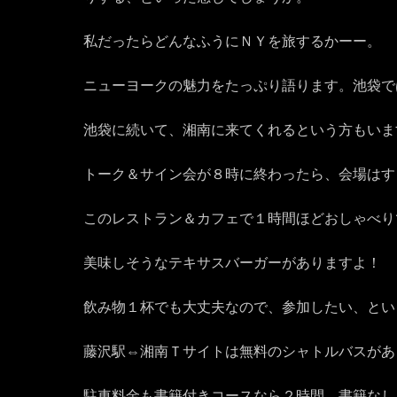
私だったらどんなふうに
ＮＹを旅するかーー。
ニューヨークの魅力をたっぷり語ります。池
袋で
池袋に続いて、湘南
に来てくれるという方もいま
トーク＆サイン会が８時
に終わったら、会場はす
このレストラン＆カ
フェで１時間ほどおしゃべり
美味しそうなテキサスバーガーがあり
ますよ！
飲み物１杯でも大丈夫なので、参加したい、と
い
藤沢駅⇔湘南Ｔサイトは
無料のシャトルバスがあ
駐車料金も書籍付きコースなら２時間、書
籍なし