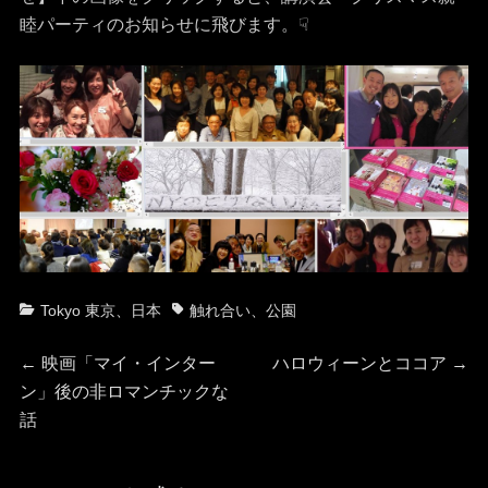
睦パーティのお知らせに飛びます。☟
カ
タ
Tokyo 東京
、
日本
触れ合い
、
公園
テ
グ
投
ゴ
前
次
←
映画「マイ・インター
ハロウィーンとココア
→
リ
の
の
ン」後の非ロマンチックな
稿
ー
投
投
話
稿:
稿:
ナ