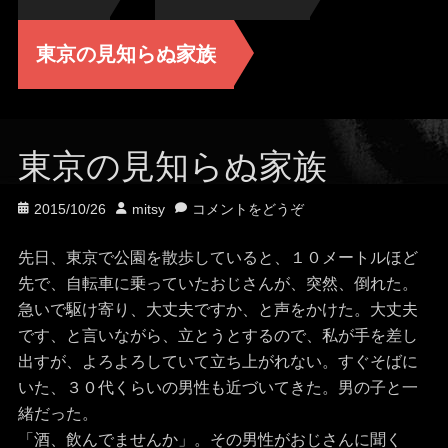
東京の見知らぬ家族
東京の見知らぬ家族
投
投
2015/10/26
mitsy
コメントをどうぞ
稿
稿
日
者
先日、東京で公園を散歩していると、１０メートルほど
先で、自転車に乗っていたおじさんが、突然、倒れた。
急いで駆け寄り、大丈夫ですか、と声をかけた。大丈夫
です、と言いながら、立とうとするので、私が手を差し
出すが、よろよろしていて立ち上がれない。すぐそばに
いた、３０代くらいの男性も近づいてきた。男の子と一
緒だった。
「酒、飲んでませんか」。その男性がおじさんに聞く