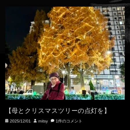
【母とクリスマスツリーの点灯を】
投
投
2025/12/01
mitsy
1件のコメント
稿
稿