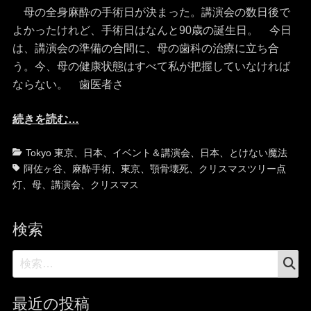
日
者
母の全身麻酔の手術日が決まった。講演会の数日後で
よかったけれど、手術日はなんと90歳の誕生日。 今日
は、講演会の準備の合間に、母の歯科の治療に立ち合
う。今、母の健康状態はすべて私が把握していなければ
ならない。 歯医者さ
続きを読む…
カ
タ
Tokyo 東京
、
日本
、
イベント＆講演会
、
日本
、
とけない魔法
テ
グ
阿佐ヶ谷
、
麻酔手術
、
東京
、
顎骨壊死
、
クリスマスツリー点
ゴ
灯
、
母
、
講演会
、
クリスマス
リ
ー
検索
検
検
索
索:
最近の投稿