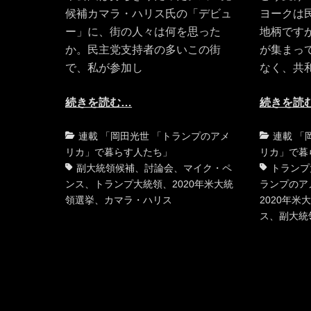
候補カマラ・ハリス氏の「デビュ
ヨークは
ー」に、街の人々は何を思った
地柄です
か。民主党支持者の多いこの街
が集まっ
で、私が参加し
なく、共
続きを読む…
続きを読
カ
タ
カ
連載 「岡田光世 「トランプのアメ
連載 「
テ
グ
テ
リカ」で暮らす人たち」
リカ」で暮
ゴ
ゴ
副大統領候補
、
討論会
、
マイク・ペ
トランプ
リ
リ
ンス
、
トランプ大統領
、
2020年米大統
ランプのア
ー
ー
領選挙
、
カマラ・ハリス
2020年米
ス
、
副大統