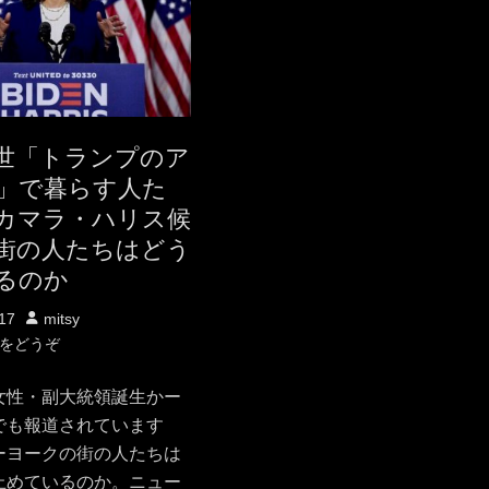
世「トランプのア
」で暮らす人た
カマラ・ハリス候
街の人たちはどう
るのか
投
17
mitsy
稿
をどうぞ
者
女性・副大統領誕生かー
でも報道されています
ーヨークの街の人たちは
止めているのか。ニュー