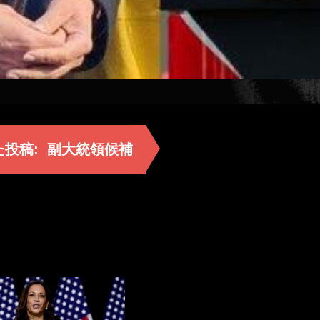
た投稿:
副大統領候補