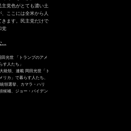
民主党色がとても濃い土
が、ここには全米から人
てきます。民主党だけで
和党
む…
タ
岡田光世 「トランプのアメ
グ
らす人たち」
大統領
、
連載 岡田光世「ト
メリカ」で暮らす人たち
、
大統領選挙
、
カマラ・ハリ
領候補
、
ジョー・バイデン