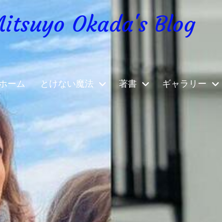
yo Okada's Blog
ホーム
とけない魔法
著書
ギャラリー