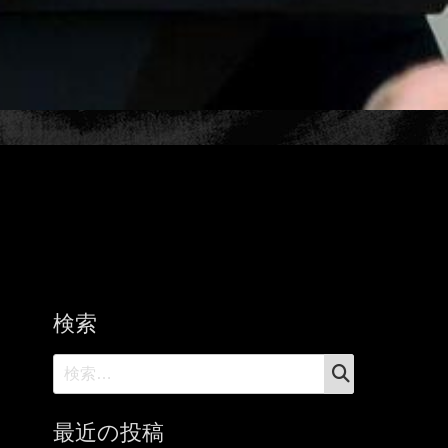
検索
検
検
索
索:
最近の投稿