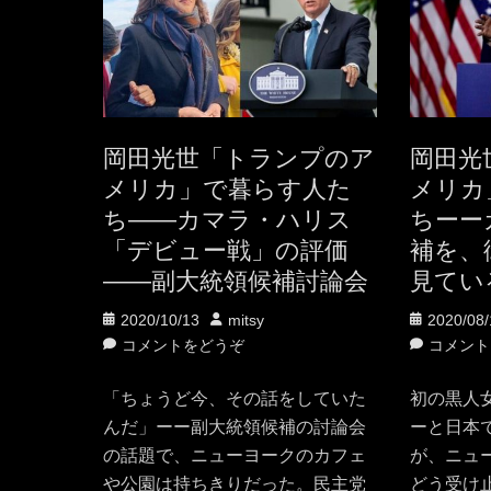
岡田光世「トランプのア
岡田光
メリカ」で暮らす人た
メリカ
ち——カマラ・ハリス
ちーー
「デビュー戦」の評価
補を、
――副大統領候補討論会
見てい
投
投
投
2020/10/13
mitsy
2020/08/
稿
稿
稿
コメントをどうぞ
コメント
日
者
日
「ちょうど今、その話をしていた
初の黒人
んだ」ーー副大統領候補の討論会
ーと日本
の話題で、ニューヨークのカフェ
が、ニュ
や公園は持ちきりだった。民主党
どう受け