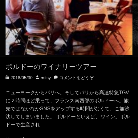
ボルドーのワイナリーツアー
投
投
2018/05/30
mitsy
コメントをどうぞ
稿
稿
日
者
ニューヨークからパリへ。そしてパリから高速特急TGV
に２時間ほど乗って、フランス南西部のボルドーへ。旅
先ではなかなかSNSをアップする時間がなくて、ご無沙
汰してしまいました。 ボルドーといえば、ワイン。ボル
ドーで生産され