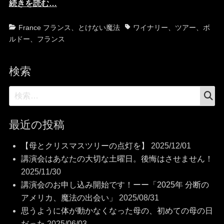
続きを読む…
カ
タ
France フランス
、
とけない魔法
ワイナリー
、
ツアー
、
ボ
テ
グ
ルドー
、
フランス
ゴ
リ
検索
ー
検
検
索
索:
最近の投稿
【母とクリスマスツリーの点灯を】
2025/12/01
講演会はあなたの大切な土曜日。後悔はさせません！
2025/11/30
講演会のお申し込み開始です！ーー「2025年 分断の
アメリカ、魔法の出会い」
2025/08/31
思うように体が動かなくなった母の、初めての母の日
だった
2025/06/03