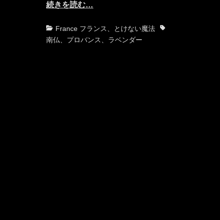
続きを読む…
カ
タ
France フランス
、
とけない魔法
テ
グ
南仏
、
プロバンス
、
ラベンダー
ゴ
リ
ー