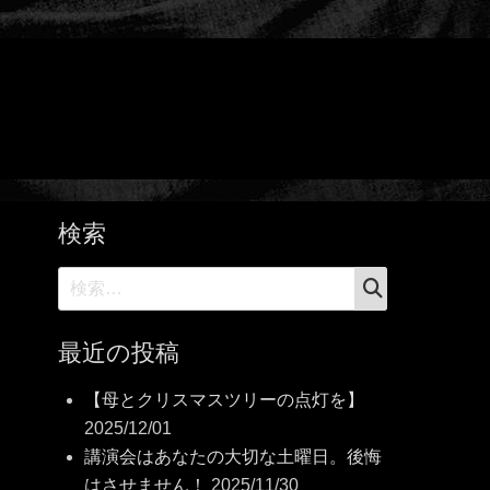
検索
検
検
索
索:
最近の投稿
【母とクリスマスツリーの点灯を】
2025/12/01
講演会はあなたの大切な土曜日。後悔
はさせません！
2025/11/30