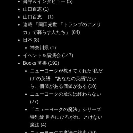
書評＆インタビュー
(5)
山口百恵
(1)
山口百恵
(1)
連載 「岡田光世 「トランプのアメリ
カ」で暮らす人たち」
(84)
日本
(8)
神奈川県
(1)
イベント＆講演会
(147)
Books 著書
(192)
ニューヨークが教えてくれた“私だ
け”の英語 “あなたの英語”だか
ら、価値がある価値がある
(10)
ニューヨークの魔法は終わらない
(27)
「ニューヨークの魔法」シリーズ
特別編 世界にひろがれ、とけない
魔法
(4)
ニューヨークの魔法の約束
(30)