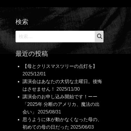
検索
検
検
索
索:
最近の投稿
【母とクリスマスツリーの点灯を】
2025/12/01
講演会はあなたの大切な土曜日。後悔
はさせません！
2025/11/30
講演会のお申し込み開始です！ーー
「2025年 分断のアメリカ、魔法の出
会い」
2025/08/31
思うように体が動かなくなった母の、
初めての母の日だった
2025/06/03