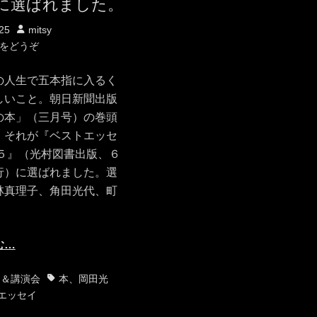
に選ばれました。
投
25
mitsy
稿
をどうぞ
者
の人生で五本指に入るく
しいこと。朝日新聞出版
の本」（三月号）の巻頭
。それが『ベストエッセ
１５』（光村図書出版、６
行）に選ばれました。選
林真理子、角田光代、町
む…
タ
ト＆講演会
本
、
岡田光
グ
エッセイ