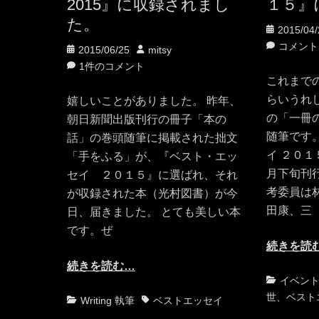
2015』に収録されまし
１５』
た。
投
2015/04/
稿
コメント
投
投
2015/06/25
mitsy
日
稿
稿
1件のコメント
これまで
日
者
らいうれ
嬉しいことがありました。 昨年、
の「一冊
朝日新聞出版刊行の冊子「本の
随筆です
話」の巻頭随筆に掲載された拙文
イ ２０
「手をふる」が、『ベスト・エッ
月下旬刊
セイ ２０１５』に選ばれ、それ
考委員は
が収録された本（光村図書）が今
田康、三
日、届きました。 とても美しい本
です。ぜ
続きを読
続きを読む…
カ
イベン
テ
世
、
ベスト
カ
タ
Writing 執筆
ベストエッセイ
ゴ
テ
グ