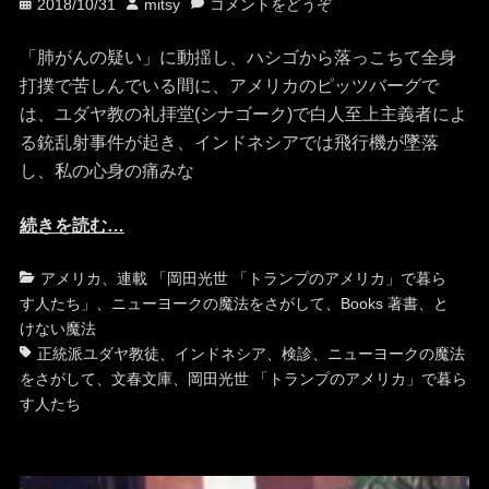
投
投
2018/10/31
mitsy
コメントをどうぞ
稿
稿
日
者
「肺がんの疑い」に動揺し、ハシゴから落っこちて全身
打撲で苦しんでいる間に、アメリカのピッツバーグで
は、ユダヤ教の礼拝堂(シナゴーク)で白人至上主義者によ
る銃乱射事件が起き、インドネシアでは飛行機が墜落
し、私の心身の痛みな
続きを読む…
カ
タ
アメリカ
、
連載 「岡田光世 「トランプのアメリカ」で暮ら
テ
グ
す人たち」
、
ニューヨークの魔法をさがして
、
Books 著書
、
と
ゴ
けない魔法
リ
正統派ユダヤ教徒
、
インドネシア
、
検診
、
ニューヨークの魔法
ー
をさがして
、
文春文庫
、
岡田光世 「トランプのアメリカ」で暮ら
す人たち