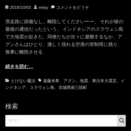
投
投
2018/10/03
mitsy
コメントをどうぞ
稿
稿
日
者
滑走路に損傷なし。離陸してくださいーー。 それが彼の
最後の通信だったという。 インドネシアのスラウェシ島
で大地震が起きた。同僚たちが次々に避難するなか、ア
グンさんはひとり、激しく揺れる空港の管制塔に残り、
無事に離陸させる
続きを読む…
カ
タ
とけない魔法
遠藤未希
、
アグン
、
地震
、
東日本大震災
、
イ
テ
グ
ンドネシア
、
スラウェシ島
、
宮城県南三陸町
ゴ
リ
検索
ー
検
検
索
索: