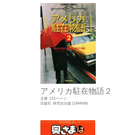
岡田光世 ニューヨーク
アメリカ駐在物語２
文庫: 231ページ
出版社: 研究社出版 (1994/09)
岡田光世 ニューヨーク