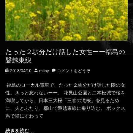
たった２駅分だけ話した女性ーー福島の
磐越東線
投
投
2018/04/10
mitsy
コメントをどうぞ
稿
稿
日
者
福島のローカル電車で、たった２駅分だけ話した隣の女
性。きっと忘れないーー。 花見山公園と二本松城で桜を
満喫してから、日本三大桜「三春の滝桜」を見るため
に、夫とふたり、郡山で磐越東線に乗り込む。 ボックス
席で隣にすわって
続きを読む…