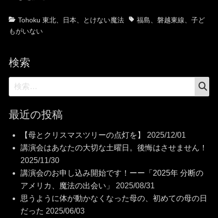
カ
タ
Tohoku 東北
、
日本
、
とけない魔法
福島
、
磐越東線
、
子ど
テ
グ
もがいない
ゴ
リ
検索
ー
検
検
索
索:
最近の投稿
【母とクリスマスツリーの点灯を】
2025/12/01
講演会はあなたの大切な土曜日。後悔はさせません！
2025/11/30
講演会のお申し込み開始です！ーー「2025年 分断の
アメリカ、魔法の出会い」
2025/08/31
思うように体が動かなくなった母の、初めての母の日
だった
2025/06/03