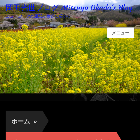
岡田光世ブログ Mitsuyo Okada's Blog
ニューヨークの魔法が世界に広がる
メニュー
ホーム
»