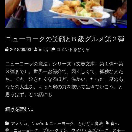
ニューヨークの笑顔とB 級グルメ第２弾
投
投
2018/09/03
mitsy
コメントをどうぞ
稿
稿
日
者
ニューヨークの魔法」シリーズ（文春文庫、第１弾〜第
８弾まで）。世界一お節介で、図々しくて、孤独な人た
ち。でも、泣きたくなるほど、温かい。たった一度のあ
なたの人生を、もっと肩の力を抜いて生きていこう、と
思うはず。どの話にも
続きを読む…
カ
タ
アメリカ
、
NewYork ニューヨーク
、
とけない魔法
食べ
テ
グ
物
、
ニューヨーク
、
ブルックリン
、
ウィリアムズバーグ
、
スモー