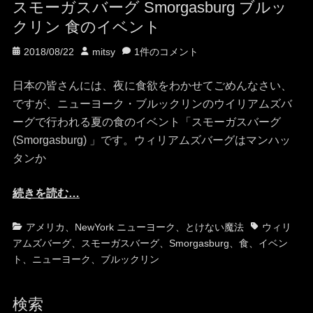
スモーガスバーグ Smorgasburg ブルッ
クリン 食のイベント
投
投
2018/08/22
mitsy
1件のコメント
稿
稿
日
者
日本の皆さんには、夜に食欲をわかせてごめんなさい、
ですが、ニューヨーク・ブルックリンのウイリアムズバ
ーグで行われる夏の食のイベント「スモーガスバーグ
(Smorgasburg) 」です。ウィリアムズバーグはマンハッ
タンか
続きを読む…
カ
タ
アメリカ
、
NewYork ニューヨーク
、
とけない魔法
ウィリ
テ
グ
アムズバーグ
、
スモーガスバーグ
、
Smorgasburg
、
食
、
イベン
ゴ
ト
、
ニューヨーク
、
ブルックリン
リ
ー
検索