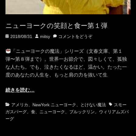
ニューヨークの笑顔と食ー第１弾
投
投
2018/08/31
mitsy
コメントをどうぞ
稿
稿
日
者
「ニューヨークの魔法」シリーズ（文春文庫、第１
弾〜第８弾まで）。世界一お節介で、図々しくて、孤独
な人たち。でも、泣きたくなるほど、温かい。たった一
度のあなたの人生を、もっと肩の力を抜いて生
続きを読む…
カ
タ
アメリカ
、
NewYork ニューヨーク
、
とけない魔法
スモー
テ
グ
ガスバーグ
、
食
、
ニューヨーク
、
ブルックリン
、
ウィリアムズバ
ゴ
ーグ
リ
ー